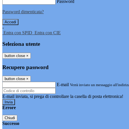
Password
Password dimenticata?
-
Entra con SPID
Entra con CIE
Seleziona utente
button close
×
Recupero password
button close
×
E-mail
Verrà inviato un messaggio all'indirizz
E-mail inviata, si prega di controllare la casella di posta elettronica!
Errore
Chiudi
Successo