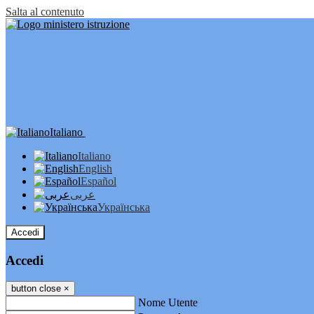
Salta al contenuto
Italiano
Italiano
English
Español
عربى
Українська
Accedi
Accedi
button close
×
Nome Utente