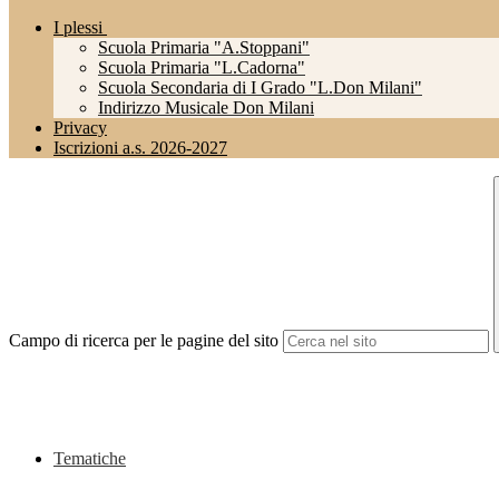
I plessi
Scuola Primaria "A.Stoppani"
Scuola Primaria "L.Cadorna"
Scuola Secondaria di I Grado "L.Don Milani"
Indirizzo Musicale Don Milani
Privacy
Iscrizioni a.s. 2026-2027
Campo di ricerca per le pagine del sito
Tematiche