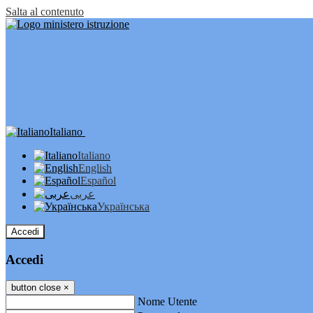
Salta al contenuto
Italiano
Italiano
English
Español
عربى
Українська
Accedi
Accedi
button close
×
Nome Utente