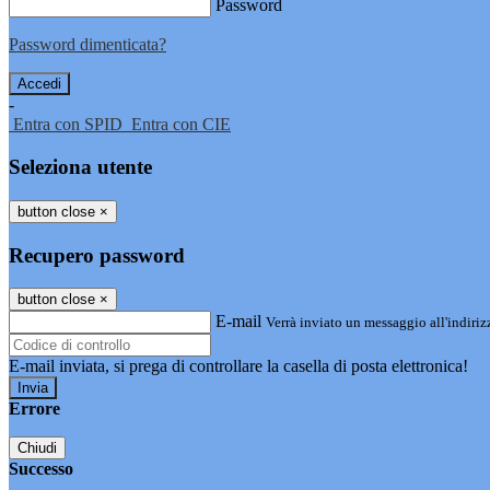
Password
Password dimenticata?
-
Entra con SPID
Entra con CIE
Seleziona utente
button close
×
Recupero password
button close
×
E-mail
Verrà inviato un messaggio all'indirizz
E-mail inviata, si prega di controllare la casella di posta elettronica!
Errore
Chiudi
Successo