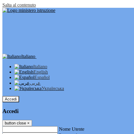
Salta al contenuto
Italiano
Italiano
English
Español
عربى
Українська
Accedi
Accedi
button close
×
Nome Utente