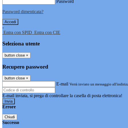
Password
Password dimenticata?
-
Entra con SPID
Entra con CIE
Seleziona utente
button close
×
Recupero password
button close
×
E-mail
Verrà inviato un messaggio all'indirizz
E-mail inviata, si prega di controllare la casella di posta elettronica!
Errore
Chiudi
Successo