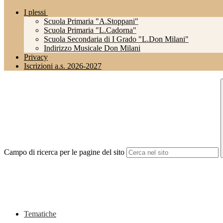
I plessi
Scuola Primaria "A.Stoppani"
Scuola Primaria "L.Cadorna"
Scuola Secondaria di I Grado "L.Don Milani"
Indirizzo Musicale Don Milani
Privacy
Iscrizioni a.s. 2026-2027
Campo di ricerca per le pagine del sito
Tematiche