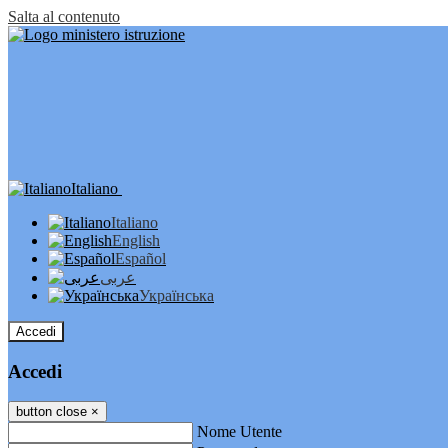
Salta al contenuto
Italiano
Italiano
English
Español
عربى
Українська
Accedi
Accedi
button close
×
Nome Utente