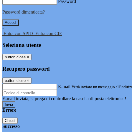
Password
Password dimenticata?
-
Entra con SPID
Entra con CIE
Seleziona utente
button close
×
Recupero password
button close
×
E-mail
Verrà inviato un messaggio all'indirizz
E-mail inviata, si prega di controllare la casella di posta elettronica!
Errore
Chiudi
Successo