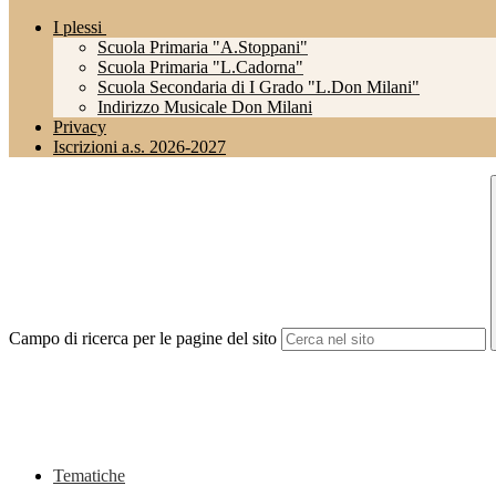
I plessi
Scuola Primaria "A.Stoppani"
Scuola Primaria "L.Cadorna"
Scuola Secondaria di I Grado "L.Don Milani"
Indirizzo Musicale Don Milani
Privacy
Iscrizioni a.s. 2026-2027
Campo di ricerca per le pagine del sito
Tematiche