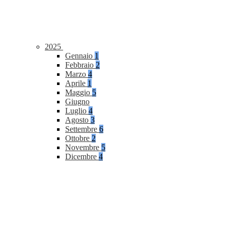
2025
Gennaio
1
Febbraio
2
Marzo
4
Aprile
1
Maggio
5
Giugno
Luglio
4
Agosto
3
Settembre
6
Ottobre
2
Novembre
5
Dicembre
4