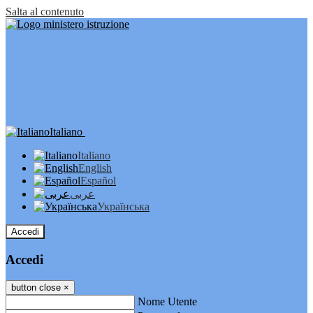
Salta al contenuto
Italiano
Italiano
English
Español
عربى
Українська
Accedi
Accedi
button close
×
Nome Utente