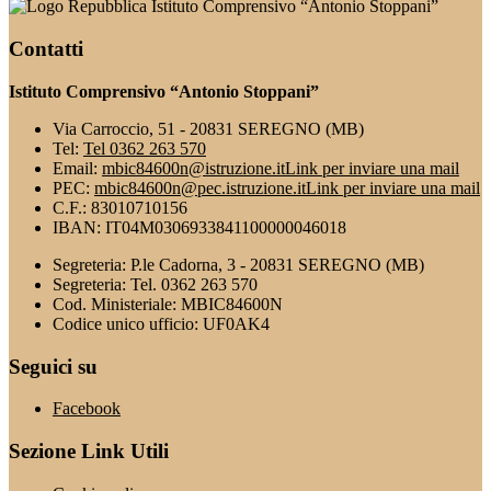
Istituto Comprensivo “Antonio Stoppani”
Contatti
Istituto Comprensivo “Antonio Stoppani”
Via Carroccio, 51 - 20831 SEREGNO (MB)
Tel:
Tel 0362 263 570
Email:
mbic84600n@istruzione.it
Link per inviare una mail
PEC:
mbic84600n@pec.istruzione.it
Link per inviare una mail
C.F.: 83010710156
IBAN: IT04M0306933841100000046018
Segreteria: P.le Cadorna, 3 - 20831 SEREGNO (MB)
Segreteria: Tel. 0362 263 570
Cod. Ministeriale: MBIC84600N
Codice unico ufficio: UF0AK4
Seguici su
Facebook
Sezione Link Utili