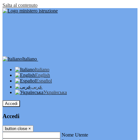
Salta al contenuto
Italiano
Italiano
English
Español
عربى
Українська
Accedi
Accedi
button close
×
Nome Utente