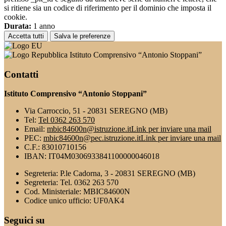
si ritiene sia un codice di riferimento per il dominio che imposta il
cookie.
Durata:
1 anno
Accetta tutti
Salva le preferenze
Istituto Comprensivo “Antonio Stoppani”
Contatti
Istituto Comprensivo “Antonio Stoppani”
Via Carroccio, 51 - 20831 SEREGNO (MB)
Tel:
Tel 0362 263 570
Email:
mbic84600n@istruzione.it
Link per inviare una mail
PEC:
mbic84600n@pec.istruzione.it
Link per inviare una mail
C.F.: 83010710156
IBAN: IT04M0306933841100000046018
Segreteria: P.le Cadorna, 3 - 20831 SEREGNO (MB)
Segreteria: Tel. 0362 263 570
Cod. Ministeriale: MBIC84600N
Codice unico ufficio: UF0AK4
Seguici su