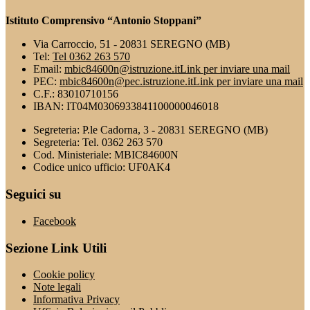
Istituto Comprensivo “Antonio Stoppani”
Via Carroccio, 51 - 20831 SEREGNO (MB)
Tel:
Tel 0362 263 570
Email:
mbic84600n@istruzione.it
Link per inviare una mail
PEC:
mbic84600n@pec.istruzione.it
Link per inviare una mail
C.F.: 83010710156
IBAN: IT04M0306933841100000046018
Segreteria: P.le Cadorna, 3 - 20831 SEREGNO (MB)
Segreteria: Tel. 0362 263 570
Cod. Ministeriale: MBIC84600N
Codice unico ufficio: UF0AK4
Seguici su
Facebook
Sezione Link Utili
Cookie policy
Note legali
Informativa Privacy