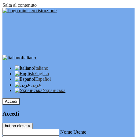
Salta al contenuto
Italiano
Italiano
English
Español
عربى
Українська
Accedi
Accedi
button close
×
Nome Utente