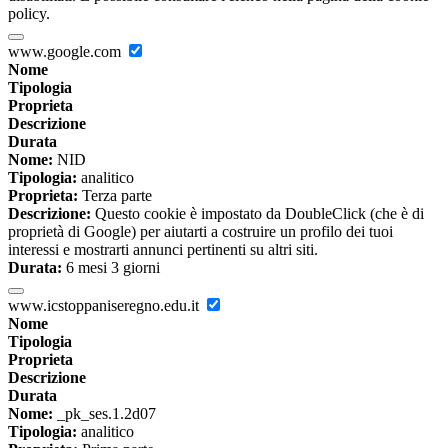
policy.
www.google.com
Nome
Tipologia
Proprieta
Descrizione
Durata
Nome:
NID
Tipologia:
analitico
Proprieta:
Terza parte
Descrizione:
Questo cookie è impostato da DoubleClick (che è di
proprietà di Google) per aiutarti a costruire un profilo dei tuoi
interessi e mostrarti annunci pertinenti su altri siti.
Durata:
6 mesi 3 giorni
www.icstoppaniseregno.edu.it
Nome
Tipologia
Proprieta
Descrizione
Durata
Nome:
_pk_ses.1.2d07
Tipologia:
analitico