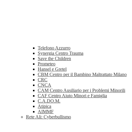
Telefono Azzurro
Synergia Centro Trauma
Save the Children
Prometeo
Hansel e Gretel
CBM Centro per il Bambino Maltrattato Milano
CRC
CNCA
CAM Centro Ausiliario per i Problemi Minorili
CAF Centro Aiuto Minori e Famiglia
C.A.DO.M.
Atipica
AIMMF
Rete Ali: Cyberbullismo