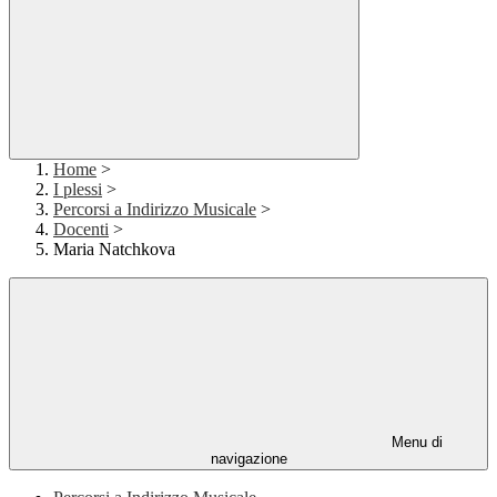
Home
>
I plessi
>
Percorsi a Indirizzo Musicale
>
Docenti
>
Maria Natchkova
Menu di
navigazione