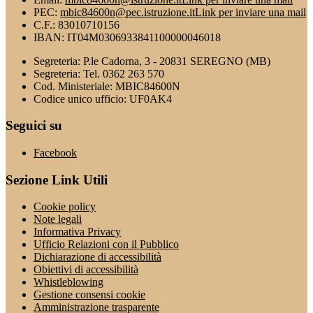
PEC:
mbic84600n@pec.istruzione.it
Link per inviare una mail
C.F.: 83010710156
IBAN: IT04M0306933841100000046018
Segreteria: P.le Cadorna, 3 - 20831 SEREGNO (MB)
Segreteria: Tel. 0362 263 570
Cod. Ministeriale: MBIC84600N
Codice unico ufficio: UF0AK4
Seguici su
Facebook
Sezione Link Utili
Cookie policy
Note legali
Informativa Privacy
Ufficio Relazioni con il Pubblico
Dichiarazione di accessibilità
Obiettivi di accessibilità
Whistleblowing
Gestione consensi cookie
Amministrazione trasparente