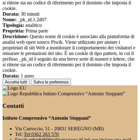
si ritiene sia un codice di riferimento per il dominio che imposta il
cookie.
Durata:
30 minuti
Nome:
_pk_id.1.2d07
Tipologia:
analitico
Proprieta:
Prima parte
Descrizione:
Questo nome di cookie è associato alla piattaforma di
analisi web open source Piwik. Viene utilizzato per aiutare i
proprietari di siti Web a monitorare il comportamento dei visitatori e
misurare le prestazioni del sito. È un cookie di tipo pattern, in cui il
prefisso _pk_id è seguito da una breve serie di numeri e lettere, che
si ritiene sia un codice di riferimento per il dominio che imposta il
cookie.
Durata:
1 anno
Accetta tutti
Salva le preferenze
Istituto Comprensivo “Antonio Stoppani”
Contatti
Istituto Comprensivo “Antonio Stoppani”
Via Carroccio, 51 - 20831 SEREGNO (MB)
Tel:
Tel 0362 263 570
Email:
mbic84600n@istruzione.it
Link per inviare una mail