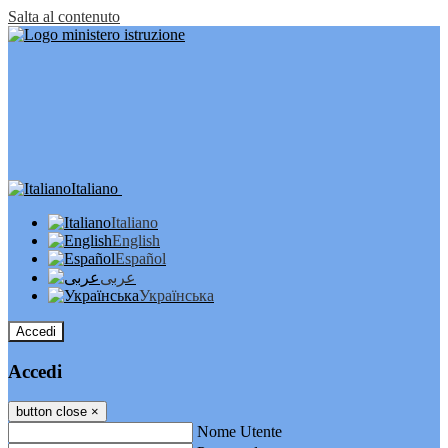
Salta al contenuto
Italiano
Italiano
English
Español
عربى
Українська
Accedi
Accedi
button close
×
Nome Utente