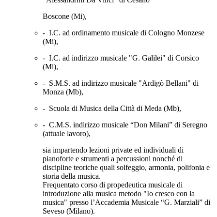
Boscone (Mi),
-
I.C. ad ordinamento musicale di Cologno Monzese
(Mi),
-
I.C. ad indirizzo musicale "G. Galilei" di Corsico
(Mi),
-
S.M.S. ad indirizzo musicale "Ardigò Bellani" di
Monza (Mb),
-
Scuola di Musica della Città di Meda (Mb),
-
C.M.S. indirizzo musicale “Don Milani” di Seregno
(attuale lavoro),
sia impartendo lezioni private ed individuali di
pianoforte e strumenti a percussioni nonché di
discipline teoriche quali solfeggio, armonia, polifonia e
storia della musica.
Frequentato corso di propedeutica musicale di
introduzione alla musica metodo "Io cresco con la
musica" presso l’Accademia Musicale “G. Marziali” di
Seveso (Milano).