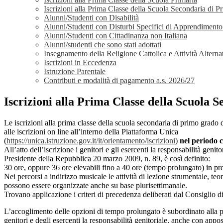
Iscrizioni alla Prima Classe della Scuola Secondaria di 
Alunni/Studenti con Disabilità
Alunni/Studenti con Disturbi Specifici di Apprendiment
Alunni/Studenti con Cittadinanza non Italiana
Alunni/studenti che sono stati adottati
Insegnamento della Religione Cattolica e Attività Alterna
Iscrizioni in Eccedenza
Istruzione Parentale
Contributi e modalità di pagamento a.s. 2026/27
Iscrizioni alla Prima Classe della Scuola
Le iscrizioni alla prima classe della scuola secondaria di primo grado 
alle iscrizioni on line all’interno della Piattaforma Unica
(
https://unica.istruzione.gov.it/it/orientamento/iscrizioni
)
nel periodo 
All’atto dell’iscrizione i genitori e gli esercenti la responsabilità genit
Presidente della Repubblica 20 marzo 2009, n. 89, è così definito:
30 ore, oppure 36 ore elevabili fino a 40 ore (tempo prolungato) in pres
Nei percorsi a indirizzo musicale le attività di lezione strumentale, t
possono essere organizzate anche su base plurisettimanale.
Trovano applicazione i criteri di precedenza deliberati dal Consiglio di 
L’accoglimento delle opzioni di tempo prolungato è subordinato alla pre
genitori e degli esercenti la responsabilità genitoriale, anche con appo