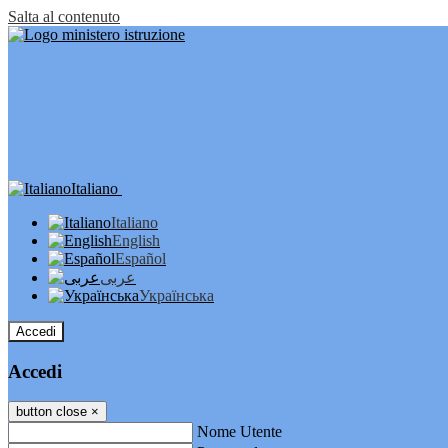
Salta al contenuto
Italiano
Italiano
English
Español
عربى
Українська
Accedi
Accedi
button close
×
Nome Utente