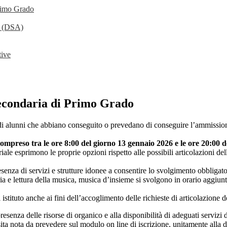
Primo Grado
o (DSA)
tive
 Secondaria di Primo Grado
di alunni che abbiano conseguito o prevedano di conseguire l’ammissione 
compreso tra le ore 8:00 del giorno 13 gennaio 2026 e le ore 20:00 
oriale esprimono le proprie opzioni rispetto alle possibili articolazioni de
enza di servizi e strutture idonee a consentire lo svolgimento obbligator
eoria e lettura della musica, musica d’insieme si svolgono in orario aggiu
istituto anche ai fini dell’accoglimento delle richieste di articolazione 
senza delle risorse di organico e alla disponibilità di adeguati servizi
sita nota da prevedere sul modulo on line di iscrizione, unitamente alla 