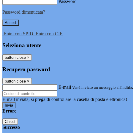
Password
Password dimenticata?
-
Entra con SPID
Entra con CIE
Seleziona utente
button close
×
Recupero password
button close
×
E-mail
Verrà inviato un messaggio all'indirizz
E-mail inviata, si prega di controllare la casella di posta elettronica!
Errore
Chiudi
Successo