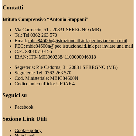
Contatti
Istituto Comprensivo “Antonio Stoppani”
Via Carroccio, 51 - 20831 SEREGNO (MB)
Tel:
Tel 0362 263 570
Email:
mbic84600n@istruzione.it
Link per inviare una mail
PEC:
mbic84600n@pec.istruzione.it
Link per inviare una mail
C.F.: 83010710156
IBAN: IT04M0306933841100000046018
Segreteria: P.le Cadorna, 3 - 20831 SEREGNO (MB)
Segreteria: Tel. 0362 263 570
Cod. Ministeriale: MBIC84600N
Codice unico ufficio: UF0AK4
Seguici su
Facebook
Sezione Link Utili
Cookie policy
Note legali