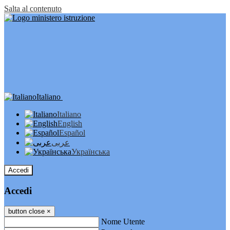
Salta al contenuto
Italiano
Italiano
English
Español
عربى
Українська
Accedi
Accedi
button close
×
Nome Utente