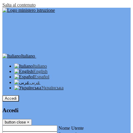
Salta al contenuto
Italiano
Italiano
English
Español
عربى
Українська
Accedi
Accedi
button close
×
Nome Utente