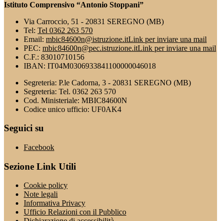
Istituto Comprensivo “Antonio Stoppani”
Via Carroccio, 51 - 20831 SEREGNO (MB)
Tel:
Tel 0362 263 570
Email:
mbic84600n@istruzione.it
Link per inviare una mail
PEC:
mbic84600n@pec.istruzione.it
Link per inviare una mail
C.F.: 83010710156
IBAN: IT04M0306933841100000046018
Segreteria: P.le Cadorna, 3 - 20831 SEREGNO (MB)
Segreteria: Tel. 0362 263 570
Cod. Ministeriale: MBIC84600N
Codice unico ufficio: UF0AK4
Seguici su
Facebook
Sezione Link Utili
Cookie policy
Note legali
Informativa Privacy
Ufficio Relazioni con il Pubblico
Dichiarazione di accessibilità