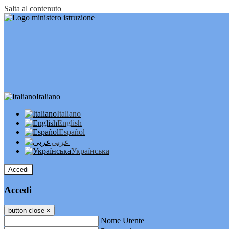
Salta al contenuto
Italiano
Italiano
English
Español
عربى
Українська
Accedi
Accedi
button close
×
Nome Utente