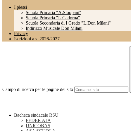
I plessi
Scuola Primaria "A.Stoppani"
Scuola Primaria "L.Cadorna"
Scuola Secondaria di I Grado "L.Don Milani"
Indirizzo Musicale Don Milani
Privacy
Iscrizioni a.s. 2026-2027
Campo di ricerca per le pagine del sito
Bacheca sindacale RSU
FEDER ATA
UNICOBAS
ASA SCUOLA