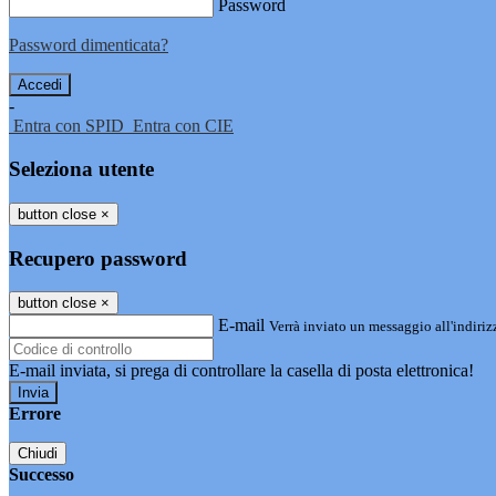
Password
Password dimenticata?
-
Entra con SPID
Entra con CIE
Seleziona utente
button close
×
Recupero password
button close
×
E-mail
Verrà inviato un messaggio all'indirizz
E-mail inviata, si prega di controllare la casella di posta elettronica!
Errore
Chiudi
Successo