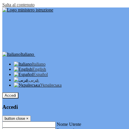
Salta al contenuto
Italiano
Italiano
English
Español
عربى
Українська
Accedi
Accedi
button close
×
Nome Utente