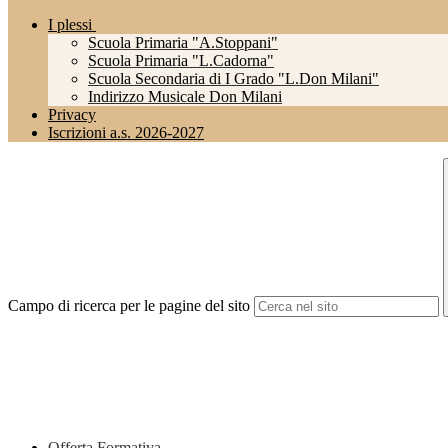
I plessi
Scuola Primaria "A.Stoppani"
Scuola Primaria "L.Cadorna"
Scuola Secondaria di I Grado "L.Don Milani"
Indirizzo Musicale Don Milani
Privacy
Iscrizioni a.s. 2026-2027
Campo di ricerca per le pagine del sito
Offerta Formativa