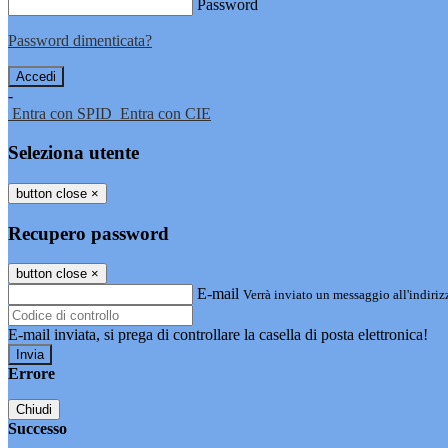
Password
Password dimenticata?
-
Entra con SPID
Entra con CIE
Seleziona utente
button close
×
Recupero password
button close
×
E-mail
Verrà inviato un messaggio all'indirizz
E-mail inviata, si prega di controllare la casella di posta elettronica!
Errore
Chiudi
Successo