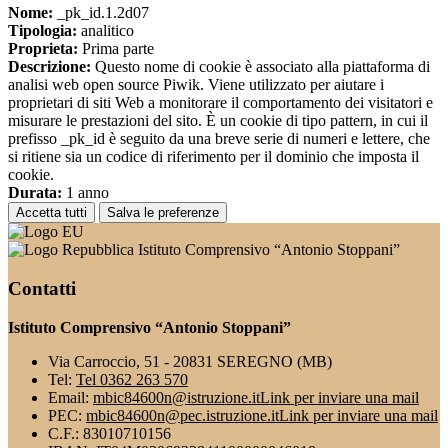
Nome:
_pk_id.1.2d07
Tipologia:
analitico
Proprieta:
Prima parte
Descrizione:
Questo nome di cookie è associato alla piattaforma di
analisi web open source Piwik. Viene utilizzato per aiutare i
proprietari di siti Web a monitorare il comportamento dei visitatori e
misurare le prestazioni del sito. È un cookie di tipo pattern, in cui il
prefisso _pk_id è seguito da una breve serie di numeri e lettere, che
si ritiene sia un codice di riferimento per il dominio che imposta il
cookie.
Durata:
1 anno
Accetta tutti
Salva le preferenze
Istituto Comprensivo “Antonio Stoppani”
Contatti
Istituto Comprensivo “Antonio Stoppani”
Via Carroccio, 51 - 20831 SEREGNO (MB)
Tel:
Tel 0362 263 570
Email:
mbic84600n@istruzione.it
Link per inviare una mail
PEC:
mbic84600n@pec.istruzione.it
Link per inviare una mail
C.F.: 83010710156