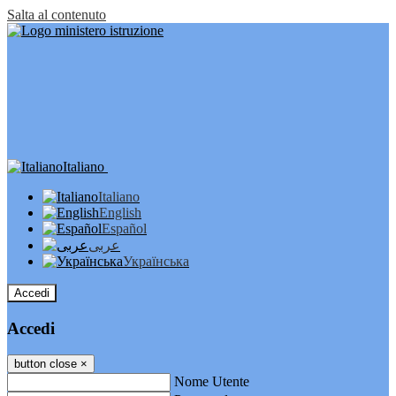
Salta al contenuto
Italiano
Italiano
English
Español
عربى
Українська
Accedi
Accedi
button close
×
Nome Utente