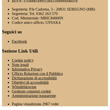
IBAN: IT04M0306933841100000046018
Segreteria: P.le Cadorna, 3 - 20831 SEREGNO (MB)
Segreteria: Tel. 0362 263 570
Cod. Ministeriale: MBIC84600N
Codice unico ufficio: UF0AK4
Seguici su
Facebook
Sezione Link Utili
Cookie policy
Note legali
Informativa Privacy
Ufficio Relazioni con il Pubblico
Dichiarazione di accessibilità
Obiettivi di accessibilità
Whistleblowing
Gestione consensi cookie
Amministrazione trasparente
Pagina visualizzata
2967
volte