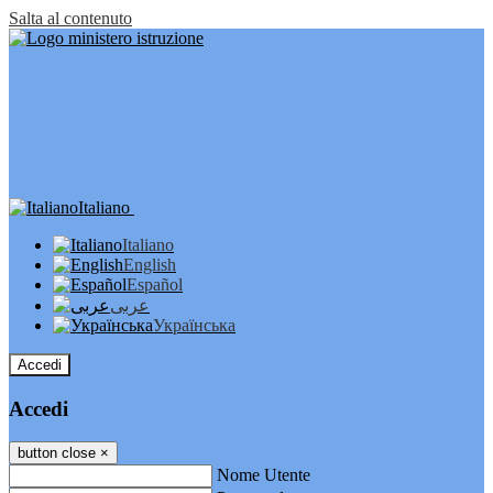
Salta al contenuto
Italiano
Italiano
English
Español
عربى
Українська
Accedi
Accedi
button close
×
Nome Utente