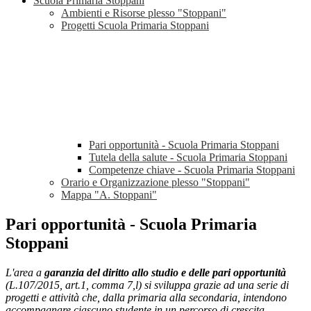
Scuola Primaria Stoppani
Ambienti e Risorse plesso "Stoppani"
Progetti Scuola Primaria Stoppani
Pari opportunità - Scuola Primaria Stoppani
Tutela della salute - Scuola Primaria Stoppani
Competenze chiave - Scuola Primaria Stoppani
Orario e Organizzazione plesso "Stoppani"
Mappa "A. Stoppani"
Pari opportunità - Scuola Primaria
Stoppani
L'area a
garanzia del diritto allo studio e delle pari opportunità
(L.107/2015, art.1, comma 7,l) si sviluppa grazie ad una serie di
progetti e attività che, dalla primaria alla secondaria, intendono
accompagnare ciascuno studente in un percorso di crescita