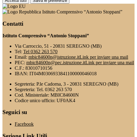
Accetta tutti
Salva le preferenze
Istituto Comprensivo “Antonio Stoppani”
Contatti
Istituto Comprensivo “Antonio Stoppani”
Via Carroccio, 51 - 20831 SEREGNO (MB)
Tel:
Tel 0362 263 570
Email:
mbic84600n@istruzione.it
Link per inviare una mail
PEC:
mbic84600n@pec.istruzione.it
Link per inviare una mail
C.F.: 83010710156
IBAN: IT04M0306933841100000046018
Segreteria: P.le Cadorna, 3 - 20831 SEREGNO (MB)
Segreteria: Tel. 0362 263 570
Cod. Ministeriale: MBIC84600N
Codice unico ufficio: UF0AK4
Seguici su
Facebook
Sezione Link Utili