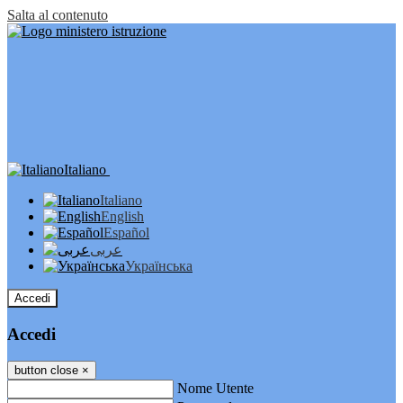
Salta al contenuto
Italiano
Italiano
English
Español
عربى
Українська
Accedi
Accedi
button close
×
Nome Utente