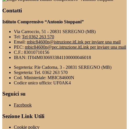
Contatti
Istituto Comprensivo “Antonio Stoppani”
Via Carroccio, 51 - 20831 SEREGNO (MB)
Tel:
Tel 0362 263 570
Email:
mbic84600n@istruzione.it
Link per inviare una mail
PEC:
mbic84600n@pec.istruzione.it
Link per inviare una mail
C.F.: 83010710156
IBAN: IT04M0306933841100000046018
Segreteria: P.le Cadorna, 3 - 20831 SEREGNO (MB)
Segreteria: Tel. 0362 263 570
Cod. Ministeriale: MBIC84600N
Codice unico ufficio: UF0AK4
Seguici su
Facebook
Sezione Link Utili
Cookie policy