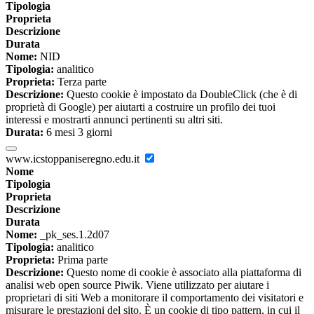
Tipologia
Proprieta
Descrizione
Durata
Nome:
NID
Tipologia:
analitico
Proprieta:
Terza parte
Descrizione:
Questo cookie è impostato da DoubleClick (che è di
proprietà di Google) per aiutarti a costruire un profilo dei tuoi
interessi e mostrarti annunci pertinenti su altri siti.
Durata:
6 mesi 3 giorni
www.icstoppaniseregno.edu.it
Nome
Tipologia
Proprieta
Descrizione
Durata
Nome:
_pk_ses.1.2d07
Tipologia:
analitico
Proprieta:
Prima parte
Descrizione:
Questo nome di cookie è associato alla piattaforma di
analisi web open source Piwik. Viene utilizzato per aiutare i
proprietari di siti Web a monitorare il comportamento dei visitatori e
misurare le prestazioni del sito. È un cookie di tipo pattern, in cui il