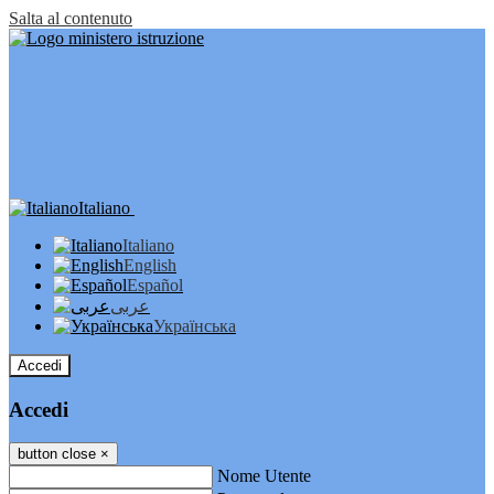
Salta al contenuto
Italiano
Italiano
English
Español
عربى
Українська
Accedi
Accedi
button close
×
Nome Utente