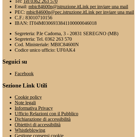
Tel:
Tel 0362 263 570
Email:
mbic84600n@istruzione.it
Link per inviare una mail
PEC:
mbic84600n@pec.istruzione.it
Link per inviare una mail
C.F.: 83010710156
IBAN: IT04M0306933841100000046018
Segreteria: P.le Cadorna, 3 - 20831 SEREGNO (MB)
Segreteria: Tel. 0362 263 570
Cod. Ministeriale: MBIC84600N
Codice unico ufficio: UF0AK4
Seguici su
Facebook
Sezione Link Utili
Cookie policy
Note legali
Informativa Privacy
Ufficio Relazioni con il Pubblico
Dichiarazione di accessibilità
Obiettivi di accessibilità
Whistleblowing
Gestione consensi cookie