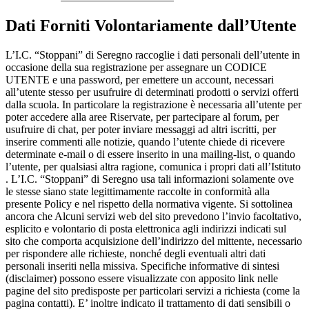
Dati Forniti Volontariamente dall’Utente
L’I.C. “Stoppani” di Seregno raccoglie i dati personali dell’utente in
occasione della sua registrazione per assegnare un CODICE
UTENTE e una password, per emettere un account, necessari
all’utente stesso per usufruire di determinati prodotti o servizi offerti
dalla scuola. In particolare la registrazione è necessaria all’utente per
poter accedere alla aree Riservate, per partecipare al forum, per
usufruire di chat, per poter inviare messaggi ad altri iscritti, per
inserire commenti alle notizie, quando l’utente chiede di ricevere
determinate e-mail o di essere inserito in una mailing-list, o quando
l’utente, per qualsiasi altra ragione, comunica i propri dati all’Istituto
. L’I.C. “Stoppani” di Seregno usa tali informazioni solamente ove
le stesse siano state legittimamente raccolte in conformità alla
presente Policy e nel rispetto della normativa vigente. Si sottolinea
ancora che Alcuni servizi web del sito prevedono l’invio facoltativo,
esplicito e volontario di posta elettronica agli indirizzi indicati sul
sito che comporta acquisizione dell’indirizzo del mittente, necessario
per rispondere alle richieste, nonché degli eventuali altri dati
personali inseriti nella missiva. Specifiche informative di sintesi
(disclaimer) possono essere visualizzate con apposito link nelle
pagine del sito predisposte per particolari servizi a richiesta (come la
pagina contatti). E’ inoltre indicato il trattamento di dati sensibili o