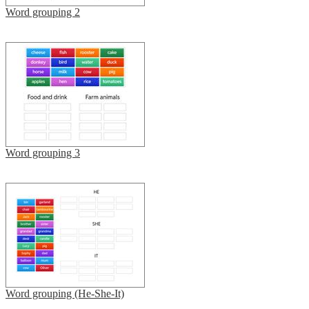
Word grouping 2
Word grouping 3
Word grouping (He-She-It)