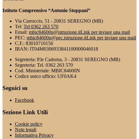
Istituto Comprensivo “Antonio Stoppani”
Via Carroccio, 51 - 20831 SEREGNO (MB)
Tel:
Tel 0362 263 570
Email:
mbic84600n@istruzione.it
Link per inviare una mail
PEC:
mbic84600n@pec.istruzione.it
Link per inviare una mail
C.F.: 83010710156
IBAN: IT04M0306933841100000046018
Segreteria: P.le Cadorna, 3 - 20831 SEREGNO (MB)
Segreteria: Tel. 0362 263 570
Cod. Ministeriale: MBIC84600N
Codice unico ufficio: UF0AK4
Seguici su
Facebook
Sezione Link Utili
Cookie policy
Note legali
Informativa Privacy