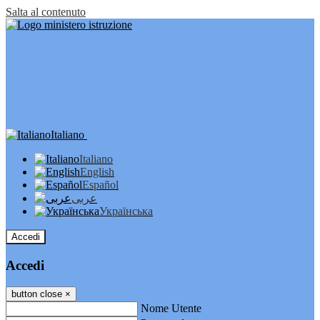
Salta al contenuto
Italiano
Italiano
English
Español
عربى
Українська
Accedi
Accedi
button close
×
Nome Utente