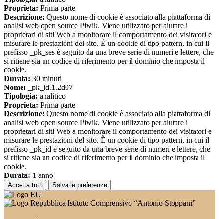
Proprieta:
Prima parte
Descrizione:
Questo nome di cookie è associato alla piattaforma di
analisi web open source Piwik. Viene utilizzato per aiutare i
proprietari di siti Web a monitorare il comportamento dei visitatori e
misurare le prestazioni del sito. È un cookie di tipo pattern, in cui il
prefisso _pk_ses è seguito da una breve serie di numeri e lettere, che
si ritiene sia un codice di riferimento per il dominio che imposta il
cookie.
Durata:
30 minuti
Nome:
_pk_id.1.2d07
Tipologia:
analitico
Proprieta:
Prima parte
Descrizione:
Questo nome di cookie è associato alla piattaforma di
analisi web open source Piwik. Viene utilizzato per aiutare i
proprietari di siti Web a monitorare il comportamento dei visitatori e
misurare le prestazioni del sito. È un cookie di tipo pattern, in cui il
prefisso _pk_id è seguito da una breve serie di numeri e lettere, che
si ritiene sia un codice di riferimento per il dominio che imposta il
cookie.
Durata:
1 anno
Accetta tutti
Salva le preferenze
Istituto Comprensivo “Antonio Stoppani”