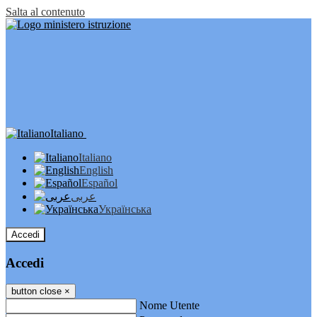
Salta al contenuto
Italiano
Italiano
English
Español
عربى
Українська
Accedi
Accedi
button close
×
Nome Utente