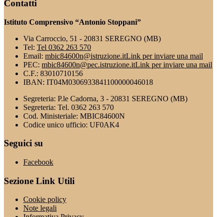
Contatti
Istituto Comprensivo “Antonio Stoppani”
Via Carroccio, 51 - 20831 SEREGNO (MB)
Tel:
Tel 0362 263 570
Email:
mbic84600n@istruzione.it
Link per inviare una mail
PEC:
mbic84600n@pec.istruzione.it
Link per inviare una mail
C.F.: 83010710156
IBAN: IT04M0306933841100000046018
Segreteria: P.le Cadorna, 3 - 20831 SEREGNO (MB)
Segreteria: Tel. 0362 263 570
Cod. Ministeriale: MBIC84600N
Codice unico ufficio: UF0AK4
Seguici su
Facebook
Sezione Link Utili
Cookie policy
Note legali
Informativa Privacy