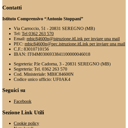
Contatti
Istituto Comprensivo “Antonio Stoppani”
Via Carroccio, 51 - 20831 SEREGNO (MB)
Tel:
Tel 0362 263 570
Email:
mbic84600n@istruzione.it
Link per inviare una mail
PEC:
mbic84600n@pec.istruzione.it
Link per inviare una mail
C.F.: 83010710156
IBAN: IT04M0306933841100000046018
Segreteria: P.le Cadorna, 3 - 20831 SEREGNO (MB)
Segreteria: Tel. 0362 263 570
Cod. Ministeriale: MBIC84600N
Codice unico ufficio: UF0AK4
Seguici su
Facebook
Sezione Link Utili
Cookie policy