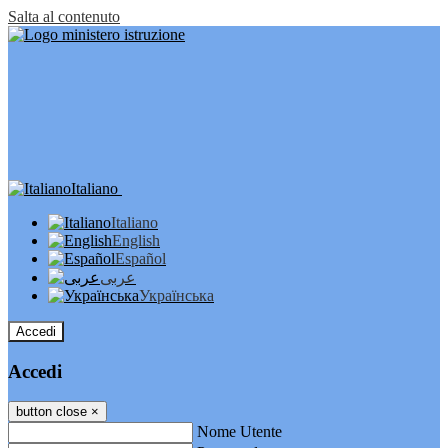
Salta al contenuto
Italiano
Italiano
English
Español
عربى
Українська
Accedi
Accedi
button close
×
Nome Utente