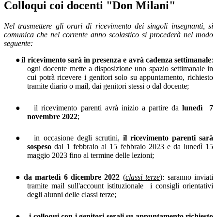
Colloqui coi docenti "Don Milani"
Nel trasmettere gli orari di ricevimento dei singoli insegnanti, si
comunica che nel corrente anno scolastico si procederà nel modo
seguente:
●
il ricevimento sarà in presenza e avrà cadenza settimanale
:
ogni docente mette a disposizione uno spazio settimanale in
cui potrà ricevere i genitori solo su appuntamento, richiesto
tramite diario o mail, dai genitori stessi o dal docente;
●
il ricevimento parenti avrà inizio a partire da
lunedì
7
novembre 2022
;
●
in occasione degli scrutini,
il ricevimento parenti sarà
sospeso
dal 1 febbraio al 15 febbraio 2023 e da lunedì 15
maggio 2023 fino al termine delle lezioni;
●
da martedì 6 dicembre 2022
(
classi terze
): saranno inviati
tramite mail sull'account istituzionale
i consigli orientativi
degli alunni delle classi terze;
●
i colloqui con i genitori serali su appuntamento richiesto