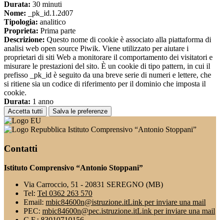
Durata:
30 minuti
Nome:
_pk_id.1.2d07
Tipologia:
analitico
Proprieta:
Prima parte
Descrizione:
Questo nome di cookie è associato alla piattaforma di
analisi web open source Piwik. Viene utilizzato per aiutare i
proprietari di siti Web a monitorare il comportamento dei visitatori e
misurare le prestazioni del sito. È un cookie di tipo pattern, in cui il
prefisso _pk_id è seguito da una breve serie di numeri e lettere, che
si ritiene sia un codice di riferimento per il dominio che imposta il
cookie.
Durata:
1 anno
Accetta tutti
Salva le preferenze
Istituto Comprensivo “Antonio Stoppani”
Contatti
Istituto Comprensivo “Antonio Stoppani”
Via Carroccio, 51 - 20831 SEREGNO (MB)
Tel:
Tel 0362 263 570
Email:
mbic84600n@istruzione.it
Link per inviare una mail
PEC:
mbic84600n@pec.istruzione.it
Link per inviare una mail
C.F.: 83010710156