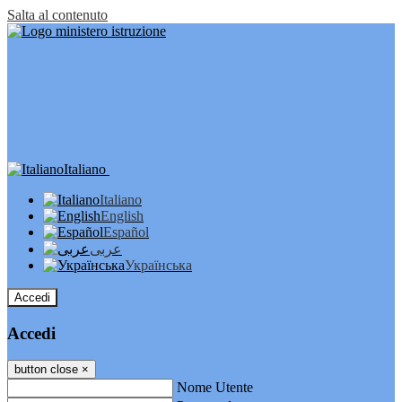
Salta al contenuto
Italiano
Italiano
English
Español
عربى
Українська
Accedi
Accedi
button close
×
Nome Utente