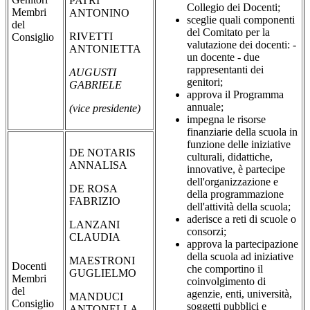
PATRI'
Collegio dei Docenti;
Membri
ANTONINO
sceglie quali componenti
del
del Comitato per la
RIVETTI
Consiglio
valutazione dei docenti: -
ANTONIETTA
un docente - due
rappresentanti dei
AUGUSTI
genitori;
GABRIELE
approva il Programma
annuale;
(vice presidente)
impegna le risorse
finanziarie della scuola in
funzione delle iniziative
DE NOTARIS
culturali, didattiche,
ANNALISA
innovative, è partecipe
dell'organizzazione e
DE ROSA
della programmazione
FABRIZIO
dell'attività della scuola;
aderisce a reti di scuole o
LANZANI
consorzi;
CLAUDIA
approva la partecipazione
della scuola ad iniziative
MAESTRONI
Docenti
che comportino il
GUGLIELMO
Membri
coinvolgimento di
del
agenzie, enti, università,
MANDUCI
Consiglio
soggetti pubblici e
ANTONELLA