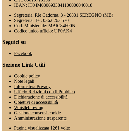
IBAN: IT04M0306933841100000046018
Segreteria: P.le Cadorna, 3 - 20831 SEREGNO (MB)
Segreteria: Tel. 0362 263 570
Cod. Ministeriale: MBIC84600N
Codice unico ufficio: UF0AK4
Seguici su
Facebook
Sezione Link Utili
Cookie policy
Note legali
Informativa Privacy
Ufficio Relazioni con il Pubblico
Dichiarazione di accessibilità
Obiettivi di accessibilità
Whistleblowing
Gestione consensi cookie
Amministrazione trasparente
Pagina visualizzata
1261
volte