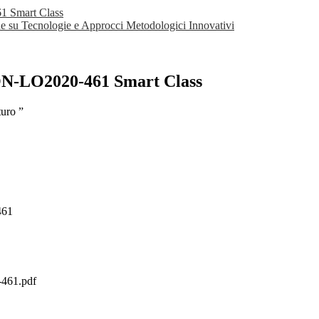
1 Smart Class
ne su Tecnologie e Approcci Metodologici Innovativi
PON-LO2020-461 Smart Class
turo ”
461
-461.pdf