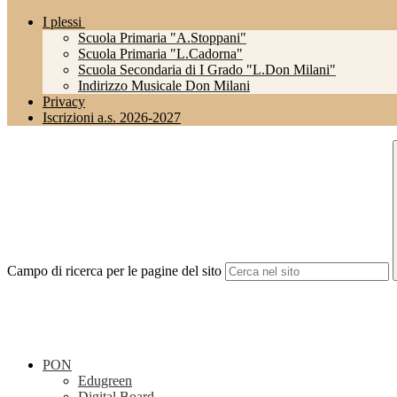
I plessi
Scuola Primaria "A.Stoppani"
Scuola Primaria "L.Cadorna"
Scuola Secondaria di I Grado "L.Don Milani"
Indirizzo Musicale Don Milani
Privacy
Iscrizioni a.s. 2026-2027
Campo di ricerca per le pagine del sito
PON
Edugreen
Digital Board