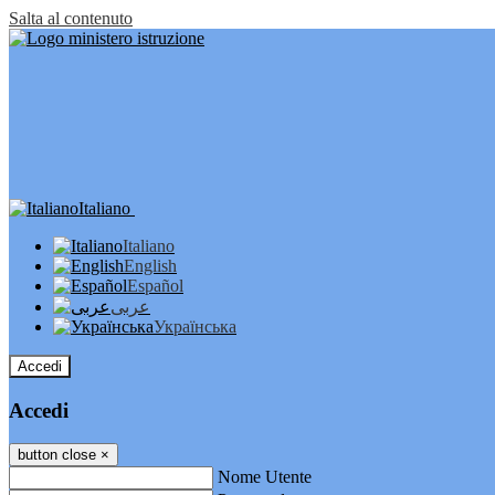
Salta al contenuto
Italiano
Italiano
English
Español
عربى
Українська
Accedi
Accedi
button close
×
Nome Utente