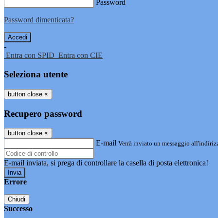
Password
Password dimenticata?
-
Entra con SPID
Entra con CIE
Seleziona utente
button close
×
Recupero password
button close
×
E-mail
Verrà inviato un messaggio all'indirizz
E-mail inviata, si prega di controllare la casella di posta elettronica!
Errore
Chiudi
Successo