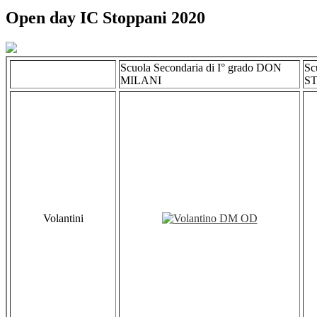
Open day IC Stoppani 2020
Scuola Secondaria di I° grado DON
Sc
MILANI
S
Volantini