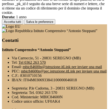
prefisso _pk_id è seguito da una breve serie di numeri e lettere, che
si ritiene sia un codice di riferimento per il dominio che imposta il
cookie.
Durata:
1 anno
Accetta tutti
Salva le preferenze
Istituto Comprensivo “Antonio Stoppani”
Contatti
Istituto Comprensivo “Antonio Stoppani”
Via Carroccio, 51 - 20831 SEREGNO (MB)
Tel:
Tel 0362 263 570
Email:
mbic84600n@istruzione.it
Link per inviare una mail
PEC:
mbic84600n@pec.istruzione.it
Link per inviare una mail
C.F.: 83010710156
IBAN: IT04M0306933841100000046018
Segreteria: P.le Cadorna, 3 - 20831 SEREGNO (MB)
Segreteria: Tel. 0362 263 570
Cod. Ministeriale: MBIC84600N
Codice unico ufficio: UF0AK4