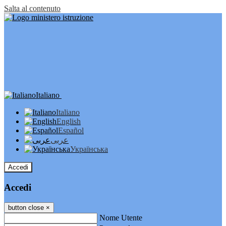
Salta al contenuto
Italiano
Italiano
English
Español
عربى
Українська
Accedi
Accedi
button close
×
Nome Utente