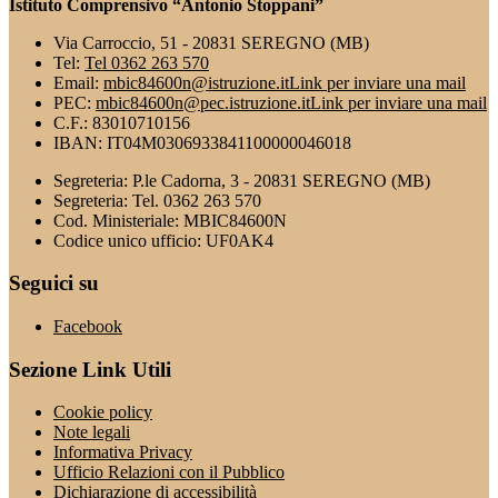
Istituto Comprensivo “Antonio Stoppani”
Via Carroccio, 51 - 20831 SEREGNO (MB)
Tel:
Tel 0362 263 570
Email:
mbic84600n@istruzione.it
Link per inviare una mail
PEC:
mbic84600n@pec.istruzione.it
Link per inviare una mail
C.F.: 83010710156
IBAN: IT04M0306933841100000046018
Segreteria: P.le Cadorna, 3 - 20831 SEREGNO (MB)
Segreteria: Tel. 0362 263 570
Cod. Ministeriale: MBIC84600N
Codice unico ufficio: UF0AK4
Seguici su
Facebook
Sezione Link Utili
Cookie policy
Note legali
Informativa Privacy
Ufficio Relazioni con il Pubblico
Dichiarazione di accessibilità