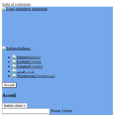
Salta al contenuto
Italiano
Italiano
English
Español
عربى
Українська
Accedi
Accedi
button close
×
Nome Utente