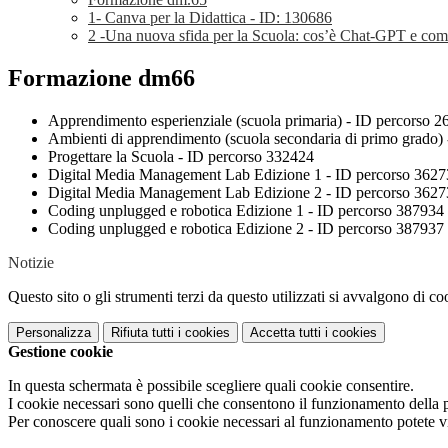
1- Canva per la Didattica - ID: 130686
2 -Una nuova sfida per la Scuola: cos’è Chat-GPT e c
Formazione dm66
Apprendimento esperienziale (scuola primaria) -
ID percorso 2
Ambienti di apprendimento (scuola secondaria di primo grado)
Progettare la Scuola -
ID percorso 332424
Digital Media Management Lab Edizione 1 - ID percorso 362
Digital Media Management Lab Edizione 2 - ID percorso 362
Coding unplugged e robotica
Edizione 1 - ID percorso 387934
Coding unplugged e robotica
Edizione 2 - ID percorso 387937
Notizie
Questo sito o gli strumenti terzi da questo utilizzati si avvalgono di coo
Personalizza
Rifiuta tutti
i cookies
Accetta tutti
i cookies
Gestione cookie
In questa schermata è possibile scegliere quali cookie consentire.
I cookie necessari sono quelli che consentono il funzionamento della pi
Per conoscere quali sono i cookie necessari al funzionamento potete v