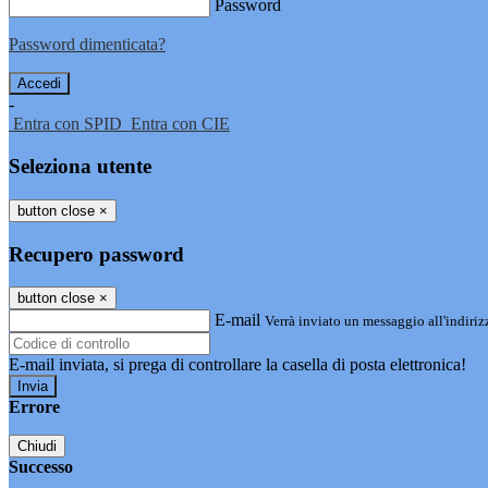
Password
Password dimenticata?
-
Entra con SPID
Entra con CIE
Seleziona utente
button close
×
Recupero password
button close
×
E-mail
Verrà inviato un messaggio all'indirizz
E-mail inviata, si prega di controllare la casella di posta elettronica!
Errore
Chiudi
Successo