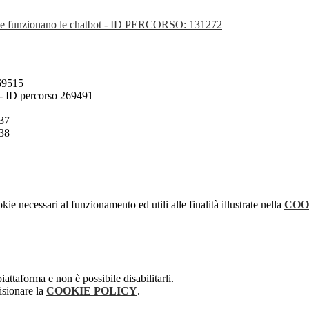
ome funzionano le chatbot - ID PERCORSO: 131272
69515
 -
ID percorso 269491
737
738
kie necessari al funzionamento ed utili alle finalità illustrate nella
COO
attaforma e non è possibile disabilitarli.
isionare la
COOKIE POLICY
.