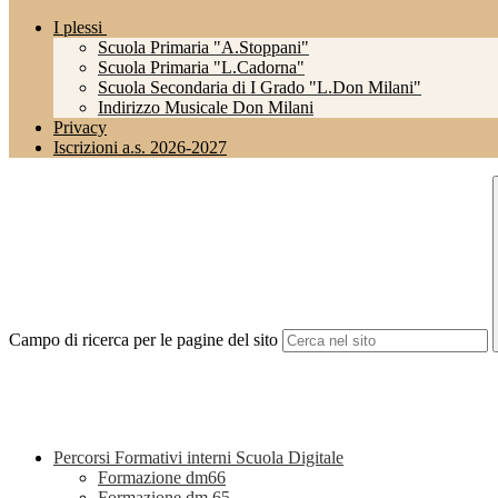
I plessi
Scuola Primaria "A.Stoppani"
Scuola Primaria "L.Cadorna"
Scuola Secondaria di I Grado "L.Don Milani"
Indirizzo Musicale Don Milani
Privacy
Iscrizioni a.s. 2026-2027
Campo di ricerca per le pagine del sito
Percorsi Formativi interni Scuola Digitale
Formazione dm66
Formazione dm.65