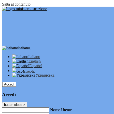
Salta al contenuto
Italiano
Italiano
English
Español
عربى
Українська
Accedi
Accedi
button close
×
Nome Utente