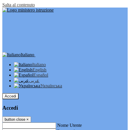
Salta al contenuto
Italiano
Italiano
English
Español
عربى
Українська
Accedi
Accedi
button close
×
Nome Utente