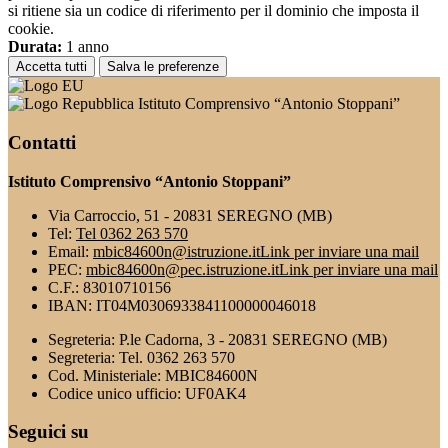
si ritiene sia un codice di riferimento per il dominio che imposta il
cookie.
Durata:
1 anno
Accetta tutti
Salva le preferenze
Istituto Comprensivo “Antonio Stoppani”
Contatti
Istituto Comprensivo “Antonio Stoppani”
Via Carroccio, 51 - 20831 SEREGNO (MB)
Tel:
Tel 0362 263 570
Email:
mbic84600n@istruzione.it
Link per inviare una mail
PEC:
mbic84600n@pec.istruzione.it
Link per inviare una mail
C.F.: 83010710156
IBAN: IT04M0306933841100000046018
Segreteria: P.le Cadorna, 3 - 20831 SEREGNO (MB)
Segreteria: Tel. 0362 263 570
Cod. Ministeriale: MBIC84600N
Codice unico ufficio: UF0AK4
Seguici su