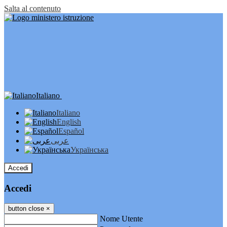
Salta al contenuto
Italiano
Italiano
English
Español
عربى
Українська
Accedi
Accedi
button close
×
Nome Utente