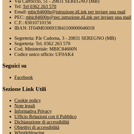
Via Carroccio, 51 - 20831 SEREGNO (MB)
Tel:
Tel 0362 263 570
Email:
mbic84600n@istruzione.it
Link per inviare una mail
PEC:
mbic84600n@pec.istruzione.it
Link per inviare una mail
C.F.: 83010710156
IBAN: IT04M0306933841100000046018
Segreteria: P.le Cadorna, 3 - 20831 SEREGNO (MB)
Segreteria: Tel. 0362 263 570
Cod. Ministeriale: MBIC84600N
Codice unico ufficio: UF0AK4
Seguici su
Facebook
Sezione Link Utili
Cookie policy
Note legali
Informativa Privacy
Ufficio Relazioni con il Pubblico
Dichiarazione di accessibilità
Obiettivi di accessibilità
Whistleblowing