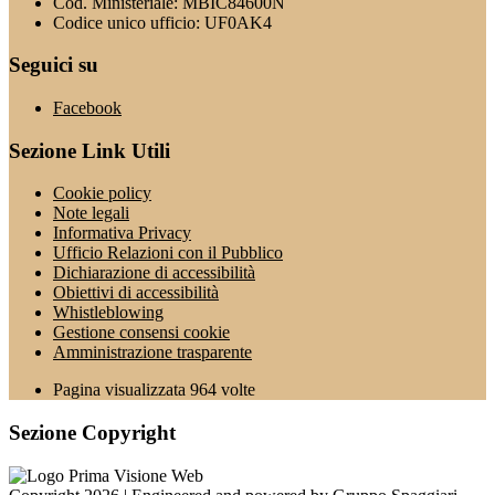
Cod. Ministeriale: MBIC84600N
Codice unico ufficio: UF0AK4
Seguici su
Facebook
Sezione Link Utili
Cookie policy
Note legali
Informativa Privacy
Ufficio Relazioni con il Pubblico
Dichiarazione di accessibilità
Obiettivi di accessibilità
Whistleblowing
Gestione consensi cookie
Amministrazione trasparente
Pagina visualizzata
964
volte
Sezione Copyright