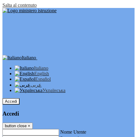
Salta al contenuto
Italiano
Italiano
English
Español
عربى
Українська
Accedi
Accedi
button close
×
Nome Utente