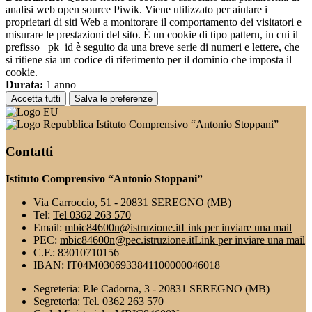
analisi web open source Piwik. Viene utilizzato per aiutare i
proprietari di siti Web a monitorare il comportamento dei visitatori e
misurare le prestazioni del sito. È un cookie di tipo pattern, in cui il
prefisso _pk_id è seguito da una breve serie di numeri e lettere, che
si ritiene sia un codice di riferimento per il dominio che imposta il
cookie.
Durata:
1 anno
Accetta tutti
Salva le preferenze
Istituto Comprensivo “Antonio Stoppani”
Contatti
Istituto Comprensivo “Antonio Stoppani”
Via Carroccio, 51 - 20831 SEREGNO (MB)
Tel:
Tel 0362 263 570
Email:
mbic84600n@istruzione.it
Link per inviare una mail
PEC:
mbic84600n@pec.istruzione.it
Link per inviare una mail
C.F.: 83010710156
IBAN: IT04M0306933841100000046018
Segreteria: P.le Cadorna, 3 - 20831 SEREGNO (MB)
Segreteria: Tel. 0362 263 570