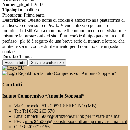
Nome:
_pk_id.1.2d07
Tipologia:
analitico
Proprieta:
Prima parte
Descrizione:
Questo nome di cookie è associato alla piattaforma di
analisi web open source Piwik. Viene utilizzato per aiutare i
proprietari di siti Web a monitorare il comportamento dei visitatori e
misurare le prestazioni del sito. È un cookie di tipo pattern, in cui il
prefisso _pk_id è seguito da una breve serie di numeri e lettere, che
si ritiene sia un codice di riferimento per il dominio che imposta il
cookie.
Durata:
1 anno
Accetta tutti
Salva le preferenze
Istituto Comprensivo “Antonio Stoppani”
Contatti
Istituto Comprensivo “Antonio Stoppani”
Via Carroccio, 51 - 20831 SEREGNO (MB)
Tel:
Tel 0362 263 570
Email:
mbic84600n@istruzione.it
Link per inviare una mail
PEC:
mbic84600n@pec.istruzione.it
Link per inviare una mail
C.F.: 83010710156