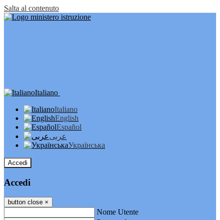
Salta al contenuto
Italiano
Italiano
English
Español
عربى
Українська
Accedi
Accedi
button close
×
Nome Utente