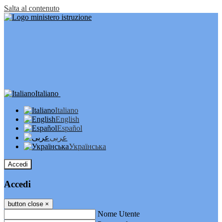
Salta al contenuto
Italiano
Italiano
English
Español
عربى
Українська
Accedi
Accedi
button close
×
Nome Utente