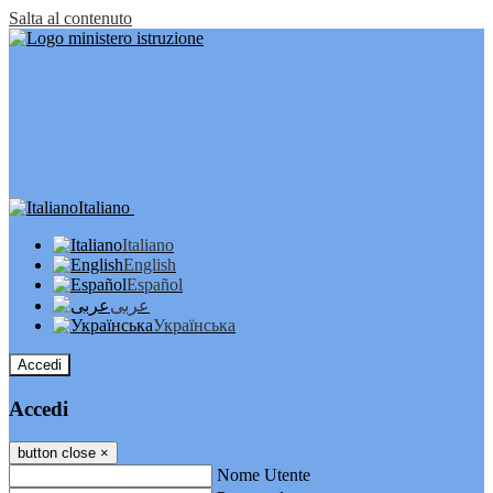
Salta al contenuto
Italiano
Italiano
English
Español
عربى
Українська
Accedi
Accedi
button close
×
Nome Utente