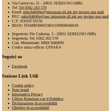
Via Carroccio, 51 - 20831 SEREGNO (MB)
Tel:
Tel 0362 263 570
Email:
mbic84600n@istruzione.it
Link per inviare una mail
PEC:
mbic84600n@pec.istruzione.it
Link per inviare una mail
C.F.: 83010710156
IBAN: IT04M0306933841100000046018
Segreteria: P.le Cadorna, 3 - 20831 SEREGNO (MB)
Segreteria: Tel. 0362 263 570
Cod. Ministeriale: MBIC84600N
Codice unico ufficio: UF0AK4
Seguici su
Facebook
Sezione Link Utili
Cookie policy
Note legali
Informativa Privacy
Ufficio Relazioni con il Pubblico
Dichiarazione di accessibilità
Obiettivi di accessibilità