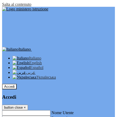
Salta al contenuto
Italiano
Italiano
English
Español
عربى
Українська
Accedi
Accedi
button close
×
Nome Utente