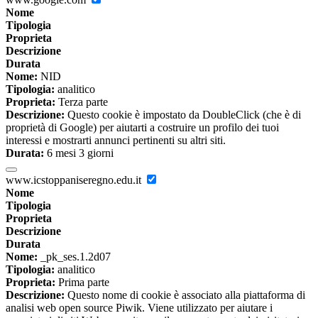
Nome
Tipologia
Proprieta
Descrizione
Durata
Nome:
NID
Tipologia:
analitico
Proprieta:
Terza parte
Descrizione:
Questo cookie è impostato da DoubleClick (che è di
proprietà di Google) per aiutarti a costruire un profilo dei tuoi
interessi e mostrarti annunci pertinenti su altri siti.
Durata:
6 mesi 3 giorni
www.icstoppaniseregno.edu.it
Nome
Tipologia
Proprieta
Descrizione
Durata
Nome:
_pk_ses.1.2d07
Tipologia:
analitico
Proprieta:
Prima parte
Descrizione:
Questo nome di cookie è associato alla piattaforma di
analisi web open source Piwik. Viene utilizzato per aiutare i