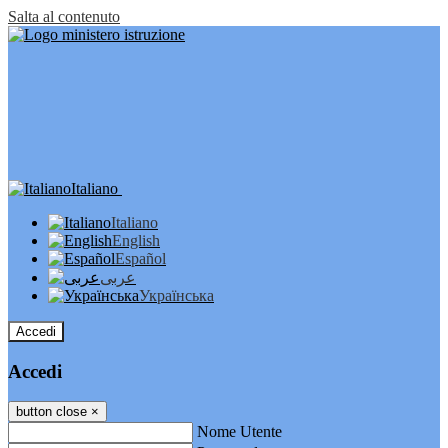
Salta al contenuto
Italiano
Italiano
English
Español
عربى
Українська
Accedi
Accedi
button close
×
Nome Utente