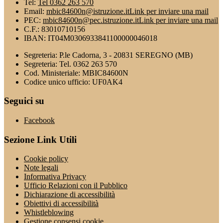
Tel:
Tel 0362 263 570
Email:
mbic84600n@istruzione.it
Link per inviare una mail
PEC:
mbic84600n@pec.istruzione.it
Link per inviare una mail
C.F.: 83010710156
IBAN: IT04M0306933841100000046018
Segreteria: P.le Cadorna, 3 - 20831 SEREGNO (MB)
Segreteria: Tel. 0362 263 570
Cod. Ministeriale: MBIC84600N
Codice unico ufficio: UF0AK4
Seguici su
Facebook
Sezione Link Utili
Cookie policy
Note legali
Informativa Privacy
Ufficio Relazioni con il Pubblico
Dichiarazione di accessibilità
Obiettivi di accessibilità
Whistleblowing
Gestione consensi cookie