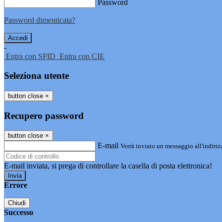
Password
Password dimenticata?
-
Entra con SPID
Entra con CIE
Seleziona utente
button close
×
Recupero password
button close
×
E-mail
Verrà inviato un messaggio all'indirizz
E-mail inviata, si prega di controllare la casella di posta elettronica!
Errore
Chiudi
Successo