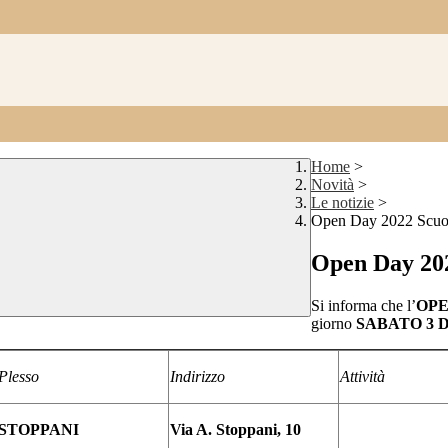
Home
>
Novità
>
Le notizie
>
Open Day 2022 Scuol
Open Day 202
Si informa che l’
OPE
giorno
SABATO 3 
Plesso
Indirizzo
Attività
STOPPANI
Via A. Stoppani, 10