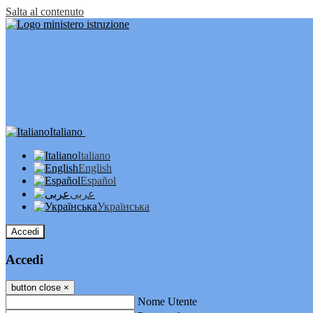
Salta al contenuto
Italiano
Italiano
English
Español
عربى
Українська
Accedi
Accedi
button close
×
Nome Utente