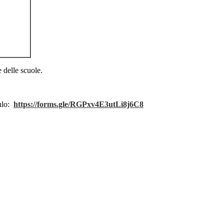
e delle scuole.
dulo:
https://forms.gle/RGPxv4E3utLi8j6C8