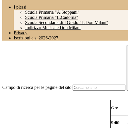
I plessi
Scuola Primaria "A.Stoppani"
Scuola Primaria "L.Cadorna"
Scuola Secondaria di I Grado "L.Don Milani"
Indirizzo Musicale Don Milani
Privacy
Iscrizioni a.s. 2026-2027
Campo di ricerca per le pagine del sito
Ore
9:00