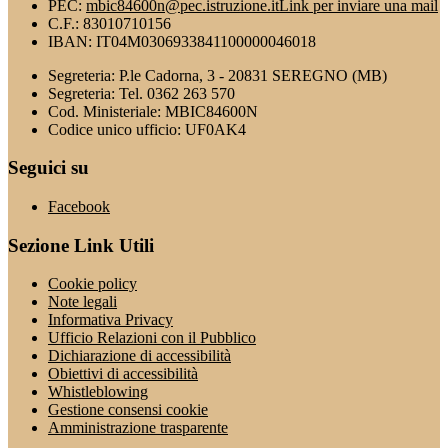
PEC:
mbic84600n@pec.istruzione.it
Link per inviare una mail
C.F.: 83010710156
IBAN: IT04M0306933841100000046018
Segreteria: P.le Cadorna, 3 - 20831 SEREGNO (MB)
Segreteria: Tel. 0362 263 570
Cod. Ministeriale: MBIC84600N
Codice unico ufficio: UF0AK4
Seguici su
Facebook
Sezione Link Utili
Cookie policy
Note legali
Informativa Privacy
Ufficio Relazioni con il Pubblico
Dichiarazione di accessibilità
Obiettivi di accessibilità
Whistleblowing
Gestione consensi cookie
Amministrazione trasparente