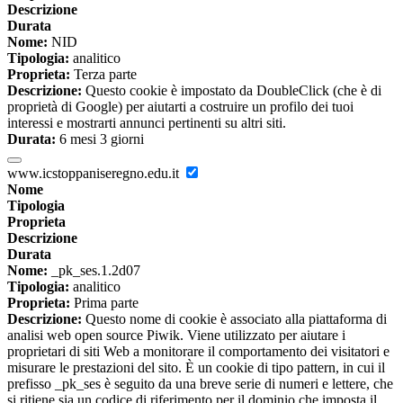
Descrizione
Durata
Nome:
NID
Tipologia:
analitico
Proprieta:
Terza parte
Descrizione:
Questo cookie è impostato da DoubleClick (che è di
proprietà di Google) per aiutarti a costruire un profilo dei tuoi
interessi e mostrarti annunci pertinenti su altri siti.
Durata:
6 mesi 3 giorni
www.icstoppaniseregno.edu.it
Nome
Tipologia
Proprieta
Descrizione
Durata
Nome:
_pk_ses.1.2d07
Tipologia:
analitico
Proprieta:
Prima parte
Descrizione:
Questo nome di cookie è associato alla piattaforma di
analisi web open source Piwik. Viene utilizzato per aiutare i
proprietari di siti Web a monitorare il comportamento dei visitatori e
misurare le prestazioni del sito. È un cookie di tipo pattern, in cui il
prefisso _pk_ses è seguito da una breve serie di numeri e lettere, che
si ritiene sia un codice di riferimento per il dominio che imposta il