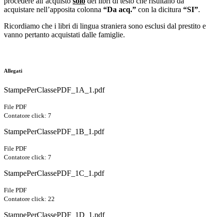
procedere all’acquisto
solo
dei libri di testo che risultano da
acquistare nell’apposita colonna
“Da acq.”
con la dicitura
“SI”
.
Ricordiamo che i libri di lingua straniera sono esclusi dal prestito e
vanno pertanto acquistati dalle famiglie.
Allegati
StampePerClassePDF_1A_1.pdf
File PDF
Contatore click: 7
StampePerClassePDF_1B_1.pdf
File PDF
Contatore click: 7
StampePerClassePDF_1C_1.pdf
File PDF
Contatore click: 22
StampePerClassePDF_1D_1.pdf