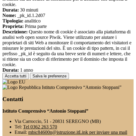
cookie.
Durata:
30 minuti
Nome:
_pk_id.1.2d07
Tipologia:
analitico
Proprieta:
Prima parte
Descrizione:
Questo nome di cookie è associato alla piattaforma di
analisi web open source Piwik. Viene utilizzato per aiutare i
proprietari di siti Web a monitorare il comportamento dei visitatori e
misurare le prestazioni del sito. È un cookie di tipo pattern, in cui il
prefisso _pk_id è seguito da una breve serie di numeri e lettere, che
si ritiene sia un codice di riferimento per il dominio che imposta il
cookie.
Durata:
1 anno
Accetta tutti
Salva le preferenze
Istituto Comprensivo “Antonio Stoppani”
Contatti
Istituto Comprensivo “Antonio Stoppani”
Via Carroccio, 51 - 20831 SEREGNO (MB)
Tel:
Tel 0362 263 570
Email:
mbic84600n@istruzione.it
Link per inviare una mail