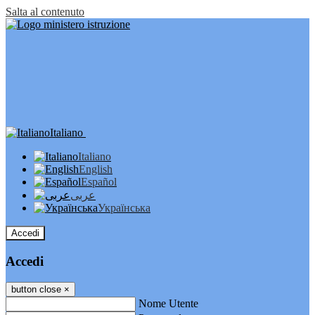
Salta al contenuto
Italiano
Italiano
English
Español
عربى
Українська
Accedi
Accedi
button close
×
Nome Utente