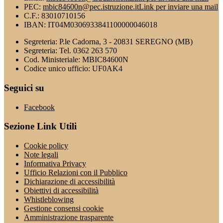
PEC:
mbic84600n@pec.istruzione.it
Link per inviare una mail
C.F.: 83010710156
IBAN: IT04M0306933841100000046018
Segreteria: P.le Cadorna, 3 - 20831 SEREGNO (MB)
Segreteria: Tel. 0362 263 570
Cod. Ministeriale: MBIC84600N
Codice unico ufficio: UF0AK4
Seguici su
Facebook
Sezione Link Utili
Cookie policy
Note legali
Informativa Privacy
Ufficio Relazioni con il Pubblico
Dichiarazione di accessibilità
Obiettivi di accessibilità
Whistleblowing
Gestione consensi cookie
Amministrazione trasparente