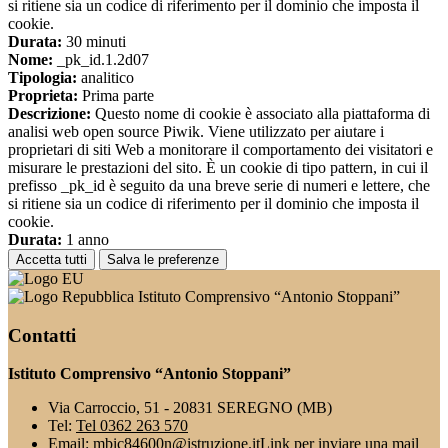
si ritiene sia un codice di riferimento per il dominio che imposta il
cookie.
Durata:
30 minuti
Nome:
_pk_id.1.2d07
Tipologia:
analitico
Proprieta:
Prima parte
Descrizione:
Questo nome di cookie è associato alla piattaforma di
analisi web open source Piwik. Viene utilizzato per aiutare i
proprietari di siti Web a monitorare il comportamento dei visitatori e
misurare le prestazioni del sito. È un cookie di tipo pattern, in cui il
prefisso _pk_id è seguito da una breve serie di numeri e lettere, che
si ritiene sia un codice di riferimento per il dominio che imposta il
cookie.
Durata:
1 anno
Accetta tutti
Salva le preferenze
Istituto Comprensivo “Antonio Stoppani”
Contatti
Istituto Comprensivo “Antonio Stoppani”
Via Carroccio, 51 - 20831 SEREGNO (MB)
Tel:
Tel 0362 263 570
Email:
mbic84600n@istruzione.it
Link per inviare una mail