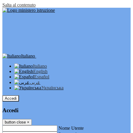
Salta al contenuto
Italiano
Italiano
English
Español
عربى
Українська
Accedi
Accedi
button close
×
Nome Utente