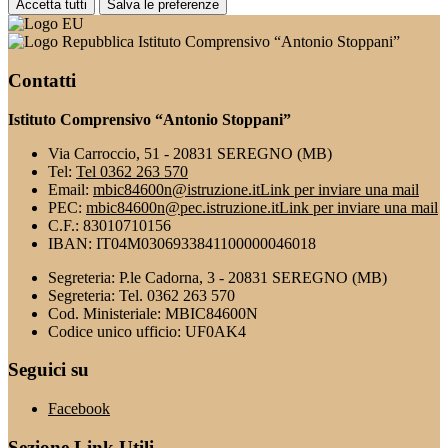
Accetta tutti
Salva le preferenze
Istituto Comprensivo “Antonio Stoppani”
Contatti
Istituto Comprensivo “Antonio Stoppani”
Via Carroccio, 51 - 20831 SEREGNO (MB)
Tel:
Tel 0362 263 570
Email:
mbic84600n@istruzione.it
Link per inviare una mail
PEC:
mbic84600n@pec.istruzione.it
Link per inviare una mail
C.F.: 83010710156
IBAN: IT04M0306933841100000046018
Segreteria: P.le Cadorna, 3 - 20831 SEREGNO (MB)
Segreteria: Tel. 0362 263 570
Cod. Ministeriale: MBIC84600N
Codice unico ufficio: UF0AK4
Seguici su
Facebook
Sezione Link Utili