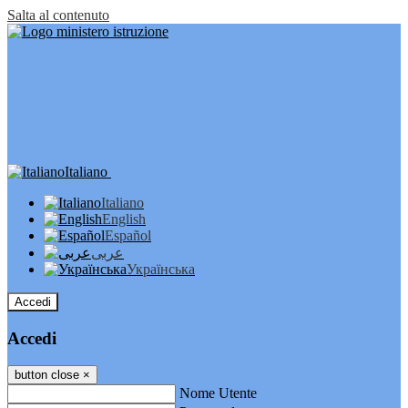
Salta al contenuto
Italiano
Italiano
English
Español
عربى
Українська
Accedi
Accedi
button close
×
Nome Utente