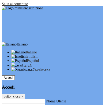
Salta al contenuto
Italiano
Italiano
English
Español
عربى
Українська
Accedi
Accedi
button close
×
Nome Utente