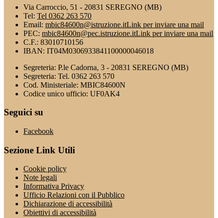
Via Carroccio, 51 - 20831 SEREGNO (MB)
Tel:
Tel 0362 263 570
Email:
mbic84600n@istruzione.it
Link per inviare una mail
PEC:
mbic84600n@pec.istruzione.it
Link per inviare una mail
C.F.: 83010710156
IBAN: IT04M0306933841100000046018
Segreteria: P.le Cadorna, 3 - 20831 SEREGNO (MB)
Segreteria: Tel. 0362 263 570
Cod. Ministeriale: MBIC84600N
Codice unico ufficio: UF0AK4
Seguici su
Facebook
Sezione Link Utili
Cookie policy
Note legali
Informativa Privacy
Ufficio Relazioni con il Pubblico
Dichiarazione di accessibilità
Obiettivi di accessibilità