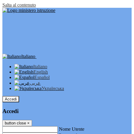
Salta al contenuto
Italiano
Italiano
English
Español
عربى
Українська
Accedi
Accedi
button close
×
Nome Utente