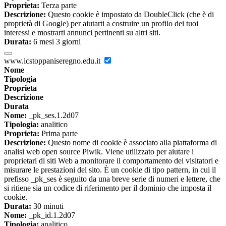
Proprieta:
Terza parte
Descrizione:
Questo cookie è impostato da DoubleClick (che è di
proprietà di Google) per aiutarti a costruire un profilo dei tuoi
interessi e mostrarti annunci pertinenti su altri siti.
Durata:
6 mesi 3 giorni
www.icstoppaniseregno.edu.it
Nome
Tipologia
Proprieta
Descrizione
Durata
Nome:
_pk_ses.1.2d07
Tipologia:
analitico
Proprieta:
Prima parte
Descrizione:
Questo nome di cookie è associato alla piattaforma di
analisi web open source Piwik. Viene utilizzato per aiutare i
proprietari di siti Web a monitorare il comportamento dei visitatori e
misurare le prestazioni del sito. È un cookie di tipo pattern, in cui il
prefisso _pk_ses è seguito da una breve serie di numeri e lettere, che
si ritiene sia un codice di riferimento per il dominio che imposta il
cookie.
Durata:
30 minuti
Nome:
_pk_id.1.2d07
Tipologia:
analitico