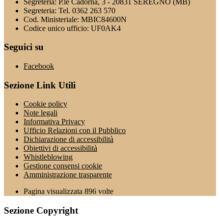
Segreteria: P.le Cadorna, 3 - 20831 SEREGNO (MB)
Segreteria: Tel. 0362 263 570
Cod. Ministeriale: MBIC84600N
Codice unico ufficio: UF0AK4
Seguici su
Facebook
Sezione Link Utili
Cookie policy
Note legali
Informativa Privacy
Ufficio Relazioni con il Pubblico
Dichiarazione di accessibilità
Obiettivi di accessibilità
Whistleblowing
Gestione consensi cookie
Amministrazione trasparente
Pagina visualizzata
896
volte
Sezione Copyright