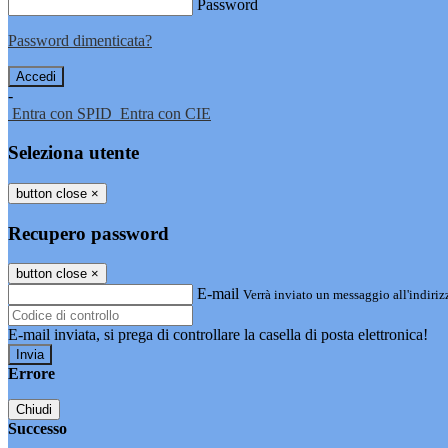
Password
Password dimenticata?
-
Entra con SPID
Entra con CIE
Seleziona utente
button close
×
Recupero password
button close
×
E-mail
Verrà inviato un messaggio all'indirizz
E-mail inviata, si prega di controllare la casella di posta elettronica!
Errore
Chiudi
Successo