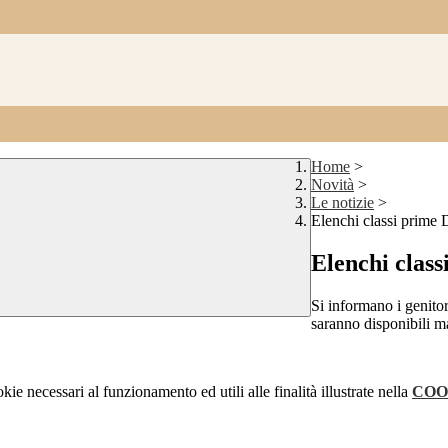
Home
>
Novità
>
Le notizie
>
Elenchi classi prime
Elenchi clas
Si informano i genitor
saranno disponibili
ma
kie necessari al funzionamento ed utili alle finalità illustrate nella
COO