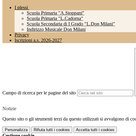
I plessi
Scuola Primaria "A.Stoppani"
Scuola Primaria "L.Cadorna"
Scuola Secondaria di I Grado "L.Don Milani"
Indirizzo Musicale Don Milani
Privacy
Iscrizioni a.s. 2026-2027
Campo di ricerca per le pagine del sito
Notizie
Questo sito o gli strumenti terzi da questo utilizzati si avvalgono di coo
Personalizza
Rifiuta tutti
i cookies
Accetta tutti
i cookies
Gestione cookie