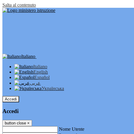
Salta al contenuto
Italiano
Italiano
English
Español
عربى
Українська
Accedi
Accedi
button close
×
Nome Utente