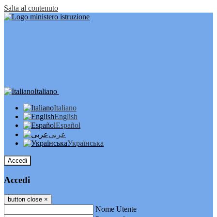
Salta al contenuto
Italiano
Italiano
English
Español
عربى
Українська
Accedi
Accedi
button close
×
Nome Utente