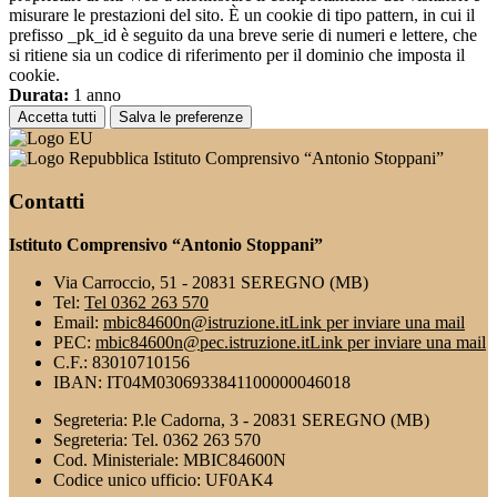
misurare le prestazioni del sito. È un cookie di tipo pattern, in cui il
prefisso _pk_id è seguito da una breve serie di numeri e lettere, che
si ritiene sia un codice di riferimento per il dominio che imposta il
cookie.
Durata:
1 anno
Accetta tutti
Salva le preferenze
Istituto Comprensivo “Antonio Stoppani”
Contatti
Istituto Comprensivo “Antonio Stoppani”
Via Carroccio, 51 - 20831 SEREGNO (MB)
Tel:
Tel 0362 263 570
Email:
mbic84600n@istruzione.it
Link per inviare una mail
PEC:
mbic84600n@pec.istruzione.it
Link per inviare una mail
C.F.: 83010710156
IBAN: IT04M0306933841100000046018
Segreteria: P.le Cadorna, 3 - 20831 SEREGNO (MB)
Segreteria: Tel. 0362 263 570
Cod. Ministeriale: MBIC84600N
Codice unico ufficio: UF0AK4