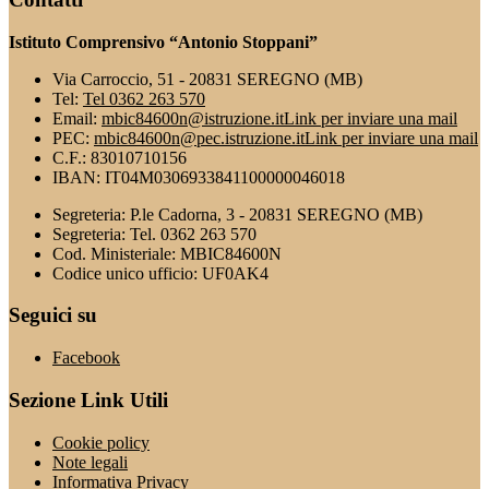
Istituto Comprensivo “Antonio Stoppani”
Via Carroccio, 51 - 20831 SEREGNO (MB)
Tel:
Tel 0362 263 570
Email:
mbic84600n@istruzione.it
Link per inviare una mail
PEC:
mbic84600n@pec.istruzione.it
Link per inviare una mail
C.F.: 83010710156
IBAN: IT04M0306933841100000046018
Segreteria: P.le Cadorna, 3 - 20831 SEREGNO (MB)
Segreteria: Tel. 0362 263 570
Cod. Ministeriale: MBIC84600N
Codice unico ufficio: UF0AK4
Seguici su
Facebook
Sezione Link Utili
Cookie policy
Note legali
Informativa Privacy