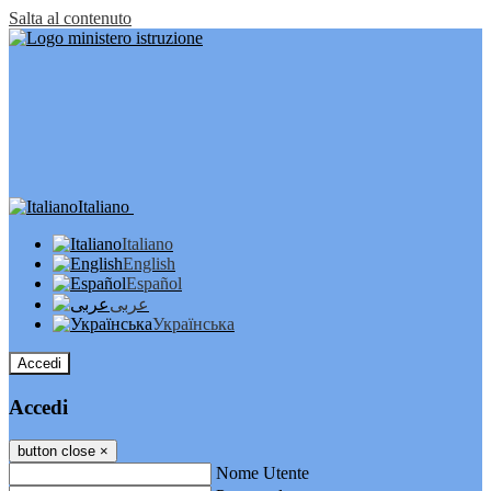
Salta al contenuto
Italiano
Italiano
English
Español
عربى
Українська
Accedi
Accedi
button close
×
Nome Utente