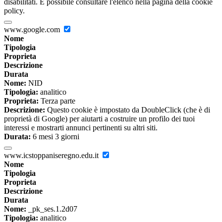
disabilitati. È possibile consultare l'elenco nella pagina della cookie
policy.
www.google.com
Nome
Tipologia
Proprieta
Descrizione
Durata
Nome:
NID
Tipologia:
analitico
Proprieta:
Terza parte
Descrizione:
Questo cookie è impostato da DoubleClick (che è di
proprietà di Google) per aiutarti a costruire un profilo dei tuoi
interessi e mostrarti annunci pertinenti su altri siti.
Durata:
6 mesi 3 giorni
www.icstoppaniseregno.edu.it
Nome
Tipologia
Proprieta
Descrizione
Durata
Nome:
_pk_ses.1.2d07
Tipologia:
analitico