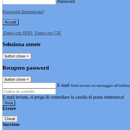
Password
Password dimenticata?
-
Entra con SPID
Entra con CIE
Seleziona utente
button close
×
Recupero password
button close
×
E-mail
Verrà inviato un messaggio all'indirizz
E-mail inviata, si prega di controllare la casella di posta elettronica!
Errore
Chiudi
Successo