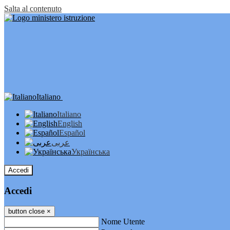
Salta al contenuto
Italiano
Italiano
English
Español
عربى
Українська
Accedi
Accedi
button close
×
Nome Utente