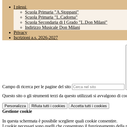
I plessi
Scuola Primaria "A.Stoppani"
Scuola Primaria "L.Cadorna"
Scuola Secondaria di I Grado "L.Don Milani"
Indirizzo Musicale Don Milani
Privacy
Iscrizioni a.s. 2026-2027
Campo di ricerca per le pagine del sito
Questo sito o gli strumenti terzi da questo utilizzati si avvalgono di coo
Personalizza
Rifiuta tutti
i cookies
Accetta tutti
i cookies
Gestione cookie
In questa schermata è possibile scegliere quali cookie consentire.
I cookie necessari sono quelli che consentono il funzionamento della pi