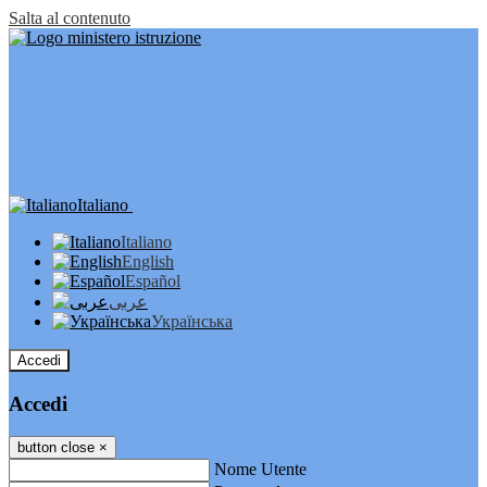
Salta al contenuto
Italiano
Italiano
English
Español
عربى
Українська
Accedi
Accedi
button close
×
Nome Utente