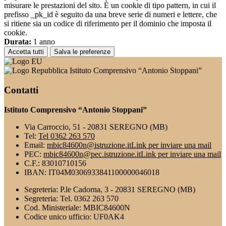
misurare le prestazioni del sito. È un cookie di tipo pattern, in cui il
prefisso _pk_id è seguito da una breve serie di numeri e lettere, che
si ritiene sia un codice di riferimento per il dominio che imposta il
cookie.
Durata:
1 anno
Accetta tutti
Salva le preferenze
Istituto Comprensivo “Antonio Stoppani”
Contatti
Istituto Comprensivo “Antonio Stoppani”
Via Carroccio, 51 - 20831 SEREGNO (MB)
Tel:
Tel 0362 263 570
Email:
mbic84600n@istruzione.it
Link per inviare una mail
PEC:
mbic84600n@pec.istruzione.it
Link per inviare una mail
C.F.: 83010710156
IBAN: IT04M0306933841100000046018
Segreteria: P.le Cadorna, 3 - 20831 SEREGNO (MB)
Segreteria: Tel. 0362 263 570
Cod. Ministeriale: MBIC84600N
Codice unico ufficio: UF0AK4