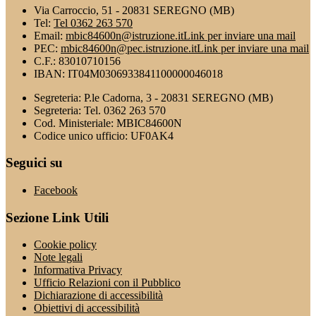
Via Carroccio, 51 - 20831 SEREGNO (MB)
Tel:
Tel 0362 263 570
Email:
mbic84600n@istruzione.it
Link per inviare una mail
PEC:
mbic84600n@pec.istruzione.it
Link per inviare una mail
C.F.: 83010710156
IBAN: IT04M0306933841100000046018
Segreteria: P.le Cadorna, 3 - 20831 SEREGNO (MB)
Segreteria: Tel. 0362 263 570
Cod. Ministeriale: MBIC84600N
Codice unico ufficio: UF0AK4
Seguici su
Facebook
Sezione Link Utili
Cookie policy
Note legali
Informativa Privacy
Ufficio Relazioni con il Pubblico
Dichiarazione di accessibilità
Obiettivi di accessibilità