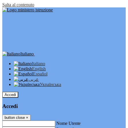
Salta al contenuto
Italiano
Italiano
English
Español
عربى
Українська
Accedi
Accedi
button close
×
Nome Utente