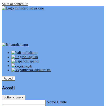
Salta al contenuto
Italiano
Italiano
English
Español
عربى
Українська
Accedi
Accedi
button close
×
Nome Utente