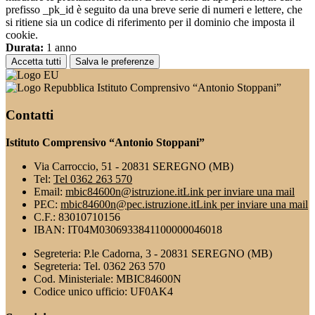
prefisso _pk_id è seguito da una breve serie di numeri e lettere, che
si ritiene sia un codice di riferimento per il dominio che imposta il
cookie.
Durata:
1 anno
Accetta tutti
Salva le preferenze
Istituto Comprensivo “Antonio Stoppani”
Contatti
Istituto Comprensivo “Antonio Stoppani”
Via Carroccio, 51 - 20831 SEREGNO (MB)
Tel:
Tel 0362 263 570
Email:
mbic84600n@istruzione.it
Link per inviare una mail
PEC:
mbic84600n@pec.istruzione.it
Link per inviare una mail
C.F.: 83010710156
IBAN: IT04M0306933841100000046018
Segreteria: P.le Cadorna, 3 - 20831 SEREGNO (MB)
Segreteria: Tel. 0362 263 570
Cod. Ministeriale: MBIC84600N
Codice unico ufficio: UF0AK4