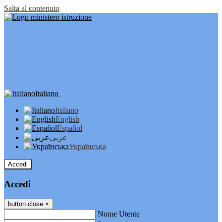
Salta al contenuto
Italiano
Italiano
English
Español
عربى
Українська
Accedi
Accedi
button close
×
Nome Utente