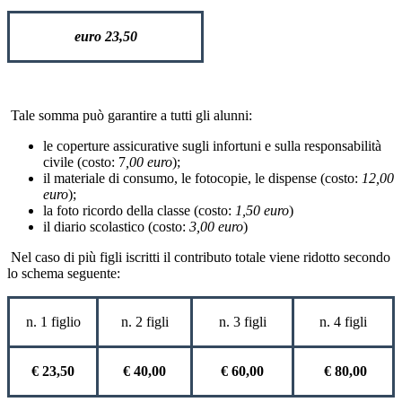
euro 23,50
Tale somma può garantire a tutti gli alunni:
le coperture assicurative sugli infortuni e sulla responsabilità
civile (costo: 7
,00 euro
);
il materiale di consumo, le fotocopie, le dispense (costo:
12,00
euro
);
la foto ricordo della classe (costo:
1,50 euro
)
il diario scolastico (costo:
3,00 euro
)
Nel caso di più figli iscritti il contributo totale viene ridotto secondo
lo schema seguente:
n. 1 figlio
n. 2 figli
n. 3 figli
n. 4 figli
€ 23,50
€ 40,00
€ 60,00
€ 80,00