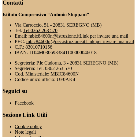
Contatti
Istituto Comprensivo “Antonio Stoppani”
Via Carroccio, 51 - 20831 SEREGNO (MB)
Tel:
Tel 0362 263 570
Email:
mbic84600n@istruzione.it
Link per inviare una mail
PEC:
mbic84600n@pec.istruzione.it
Link per inviare una mail
C.F.: 83010710156
IBAN: IT04M0306933841100000046018
Segreteria: P.le Cadorna, 3 - 20831 SEREGNO (MB)
Segreteria: Tel. 0362 263 570
Cod. Ministeriale: MBIC84600N
Codice unico ufficio: UF0AK4
Seguici su
Facebook
Sezione Link Utili
Cookie policy
Note legali