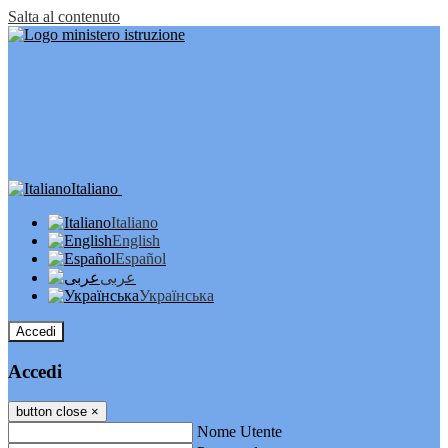
Salta al contenuto
Italiano
Italiano
English
Español
عربى
Українська
Accedi
Accedi
button close
×
Nome Utente