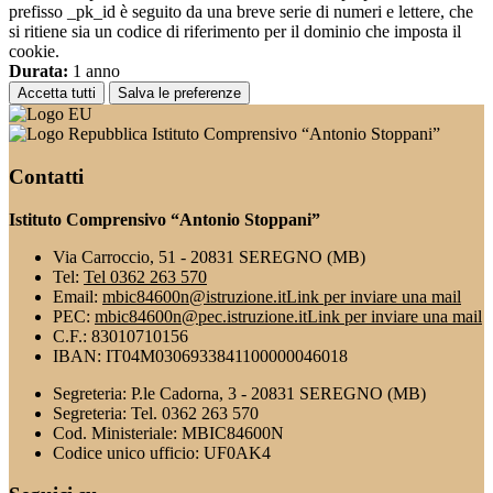
prefisso _pk_id è seguito da una breve serie di numeri e lettere, che
si ritiene sia un codice di riferimento per il dominio che imposta il
cookie.
Durata:
1 anno
Accetta tutti
Salva le preferenze
Istituto Comprensivo “Antonio Stoppani”
Contatti
Istituto Comprensivo “Antonio Stoppani”
Via Carroccio, 51 - 20831 SEREGNO (MB)
Tel:
Tel 0362 263 570
Email:
mbic84600n@istruzione.it
Link per inviare una mail
PEC:
mbic84600n@pec.istruzione.it
Link per inviare una mail
C.F.: 83010710156
IBAN: IT04M0306933841100000046018
Segreteria: P.le Cadorna, 3 - 20831 SEREGNO (MB)
Segreteria: Tel. 0362 263 570
Cod. Ministeriale: MBIC84600N
Codice unico ufficio: UF0AK4