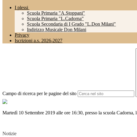
I plessi
Scuola Primaria "A.Stoppani"
Scuola Primaria "L.Cadorna"
Scuola Secondaria di I Grado "L.Don Milani"
Indirizzo Musicale Don Milani
Privacy
Iscrizioni a.s. 2026-2027
Campo di ricerca per le pagine del sito
Martedì 10 Settembre 2019 alle ore 16:30, presso la scuola Cadorna, le
Notizie