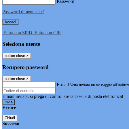
Password
Password dimenticata?
-
Entra con SPID
Entra con CIE
Seleziona utente
button close
×
Recupero password
button close
×
E-mail
Verrà inviato un messaggio all'indirizz
E-mail inviata, si prega di controllare la casella di posta elettronica!
Errore
Chiudi
Successo