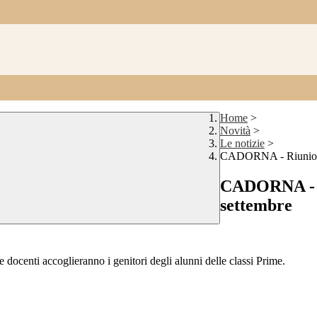
Home
>
Novità
>
Le notizie
>
CADORNA - Riunione c
CADORNA - Ri
settembre
 docenti accoglieranno i genitori degli alunni delle classi Prime.