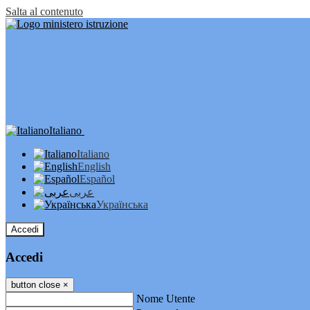
Salta al contenuto
Italiano
Italiano
English
Español
عربى
Українська
Accedi
Accedi
button close
×
Nome Utente