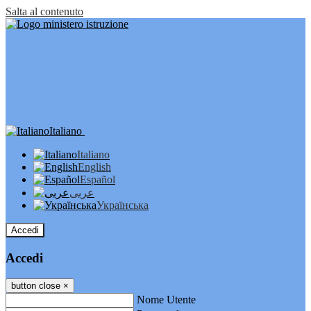
Salta al contenuto
Italiano
Italiano
English
Español
عربى
Українська
Accedi
Accedi
button close
×
Nome Utente