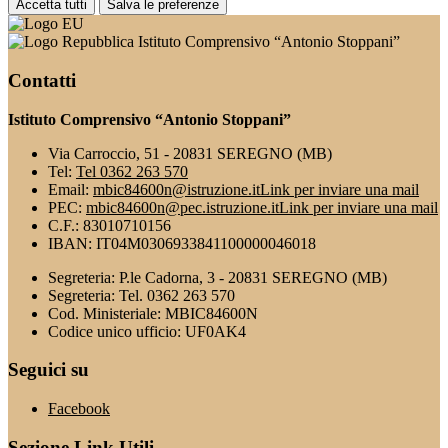
Accetta tutti
Salva le preferenze
Istituto Comprensivo “Antonio Stoppani”
Contatti
Istituto Comprensivo “Antonio Stoppani”
Via Carroccio, 51 - 20831 SEREGNO (MB)
Tel:
Tel 0362 263 570
Email:
mbic84600n@istruzione.it
Link per inviare una mail
PEC:
mbic84600n@pec.istruzione.it
Link per inviare una mail
C.F.: 83010710156
IBAN: IT04M0306933841100000046018
Segreteria: P.le Cadorna, 3 - 20831 SEREGNO (MB)
Segreteria: Tel. 0362 263 570
Cod. Ministeriale: MBIC84600N
Codice unico ufficio: UF0AK4
Seguici su
Facebook
Sezione Link Utili